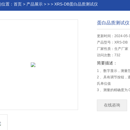
的位置：
首页
>
产品展示
> > > XRS-DB蛋白品质测试仪
蛋白品质测试仪
更新时间：2024-05-
产品型号：
XRS-DB
厂家性质：
生产厂家
访问次数：
732
简要描述：
1 、数字显示，测量范围 
2 、具有调节按钮
氏单位值
3 、测量的精确度为 0
4 、单位可提供inch
5 、蛋白高度测量表
在线咨询
6 、尺 寸 Dimensio
7 、重 量 Weight：40