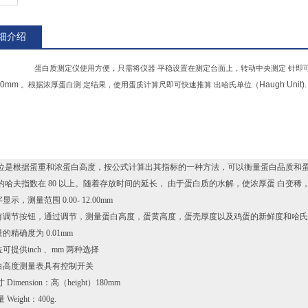
细介绍
蛋白质测定仪使用方便，只需将仪器
平稳设置在测定台面上，转动中央测定
针即
00mm
Haugh
Unit).
。根据浓厚蛋白测
定结果，使用蛋质计算尺即可快速推算
出哈氏单位（
位是根据蛋重和浓蛋白高度，按公式计算出其指标的一种方法，可以衡量蛋白品质和蛋
的哈夫指数在 80 以上。随着存放时间的延长， 由于蛋白质的水解，使浓厚蛋 白变稀
显示，测量范围 0.00- 12.00mm
具有调节按钮，通过调节，测量蛋白高度，蛋黄高度，蛋壳厚度以及鸡蛋的新鲜度和哈
量的精确度为 0.01mm
位可提供inch 、mm 两种选择
蛋白高度测量表具有控制开关
寸 Dimension：高（height）180mm
 Weight：400g.