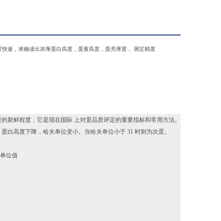
可快速，准确读出浓厚蛋白高度，蛋黄高
度，蛋壳厚度，
测定精度
的新鲜程度，它是现在国际 上对蛋品质评定的重要指标和常用方法。
，蛋白高度下降，哈夫单位变小。当哈夫单位小于 31 时则为次蛋。
氏单位值