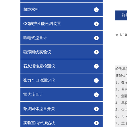
超纯水机
详
CO防护性能检测装置
1/
1
为
磁电式流量计
磁滞回线实验仪
石灰活性度检测仪
哈氏单
新鲜蛋
张力全自动测定仪
1 、数字
2 、
雷达流量计
3 、测
4 、单
微波固体流量开关
5 、
6 、尺 
实验室纳米加热板
7 、重 量