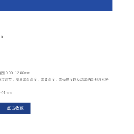
10
0.00- 12.00mm
，通过调节，测量蛋白高度，蛋黄高度，蛋壳厚度以及鸡蛋的新鲜度和哈
.01mm
 、mm 两种选择
具有控制开关
点击收藏
n：高（height）180mm
0g.