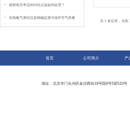
精密电导率仪的纠结点该如何处理？
在线氨气测试仪是精确监测与保护空气质量
共 1 条记录，当前 
首页
公司简介
产
地址：北京市门头沟区金沙西街19号院8号5层510号 传真