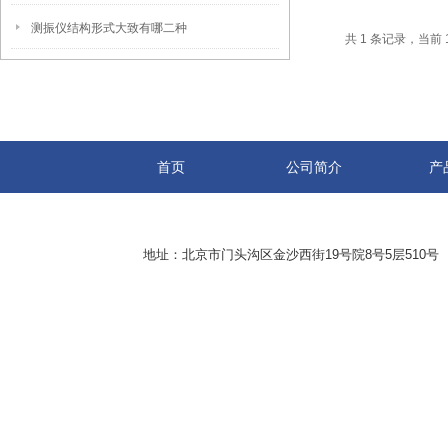
测振仪结构形式大致有哪二种
共 1 条记录，当前 
首页
公司简介
产
地址：北京市门头沟区金沙西街19号院8号5层510号 传真