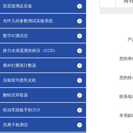
角
双层玻璃反应釜
光纤几何参数测试实验系统
数字IC测试仪
产
静力水准遥测坐标仪（CCD）
您的单
紫外灯菌落计数器
您的姓
实验室均质乳化机
翻转式萃取器
联系电
机动车踏板手刹力计
常用邮
负离子检测仪