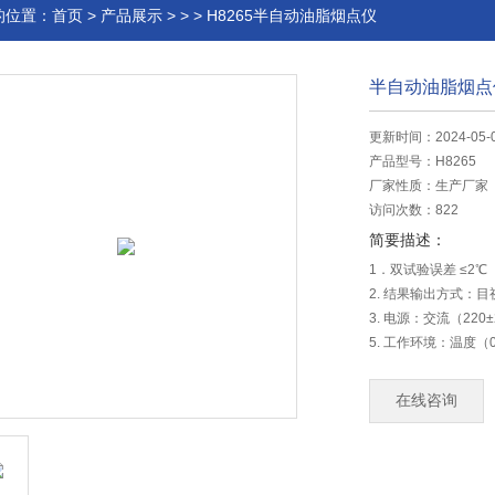
的位置：
首页
>
产品展示
> > > H8265半自动油脂烟点仪
半自动油脂烟点
更新时间：2024-05-
产品型号：
H8265
厂家性质：
生产厂家
访问次数：
822
简要描述：
1．双试验误差 ≤2℃
2. 结果输出方式：
3. 电源：交流（220±
5. 工作环境：温度（
6．外形尺寸：450×6
7．外形尺寸：255×27
在线咨询
8．重量：10 kg