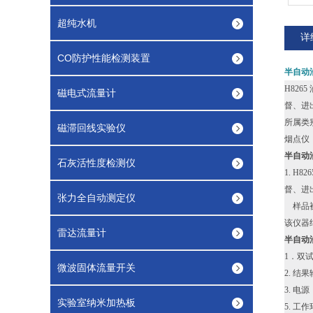
超纯水机
详
CO防护性能检测装置
半自动
H82
磁电式流量计
督、进
所属类别
磁滞回线实验仪
烟点仪
半自动
石灰活性度检测仪
1. H
督、进
张力全自动测定仪
样品被
该仪器
雷达流量计
半自动
1．双试
微波固体流量开关
2. 
3. 电源
实验室纳米加热板
5. 工