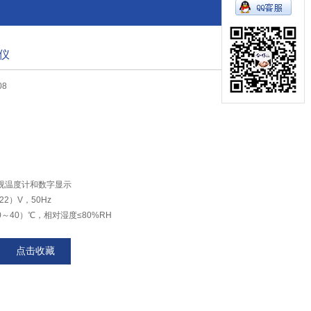
仪
08
目视温度计和数字显示
22）V，50Hz
0～40）℃，相对湿度≤80%RH
00×900（L×W×H）mm
5×385 mm
点击收藏