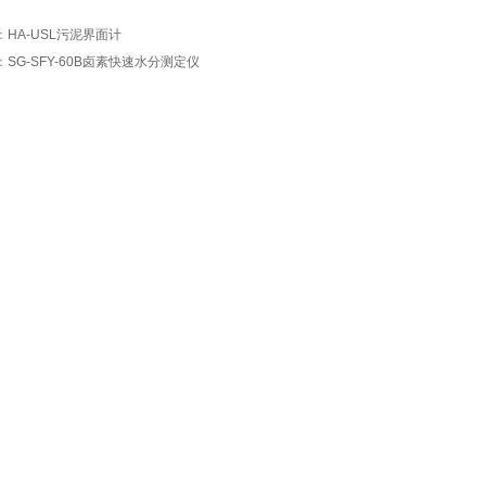
：
HA-USL污泥界面计
：
SG-SFY-60B卤素快速水分测定仪