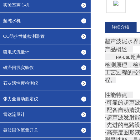
实验室离心机
超纯水机
详细介绍
CO防护性能检测装置
超声波泥水界
产品概述：
磁电式流量计
超
HA-USL
检测原理，检
磁滞回线实验仪
工艺过程的控
程。
石灰活性度检测仪
性能特点：
张力全自动测定仪
·可靠的超声
·配备自动清
雷达流量计
·超声波发射
·先进的电路
微波固体流量开关
·高亮度图形