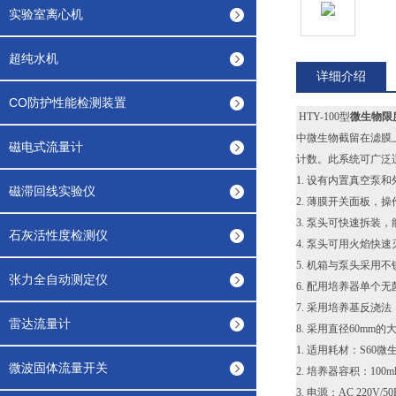
实验室离心机
超纯水机
详细介绍
CO防护性能检测装置
HTY-100型
微生物限
中微生物截留在滤膜
磁电式流量计
计数。此系统可广泛
1. 设有内置真空泵
磁滞回线实验仪
2. 薄膜开关面板，
3. 泵头可快速拆装，
石灰活性度检测仪
4. 泵头可用火焰快
5. 机箱与泵头采用
张力全自动测定仪
6. 配用培养器单
7. 采用培养基反浇
雷达流量计
8. 采用直径60m
1. 适用耗材：S60
微波固体流量开关
2. 培养器容积：100m
3. 电源：AC 220V/50