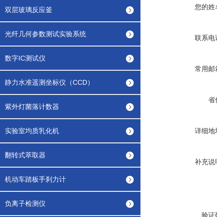
您的姓
双层玻璃反应釜
光纤几何参数测试实验系统
联系电
数字IC测试仪
常用邮
静力水准遥测坐标仪（CCD）
省
紫外灯菌落计数器
实验室均质乳化机
详细地
翻转式萃取器
补充说
机动车踏板手刹力计
负离子检测仪
验证