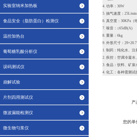
实验室纳米加热板
4. 功率：30W
5. 抽气速度：25L/min
食品安全（脂肪蛋白）检测仪
6. 真空度：30KPa
7. 噪音：≤65dB(A)
8. 重量：6kg
温控加热台
9. 外形尺寸：29×20.7×
1. 制药：纯化水
葡萄糖乳酸分析仪
2. 疾控：空调冷凝
3. 食品：饮料、矿
误码测试仪
4. 化工：各种需测
崩解试验
片剂四用测试仪
产
微波漏能检测仪
您的单
微生物匀浆仪