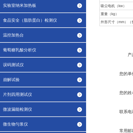
实验室纳米加热板
吸尘电机（kw） Dus
重量（kg）
食品安全（脂肪蛋白）检测仪
外形尺寸（mm）（长*宽
温控加热台
葡萄糖乳酸分析仪
产
误码测试仪
您的单
崩解试验
您的姓
片剂四用测试仪
微波漏能检测仪
联系电
微生物匀浆仪
常用邮