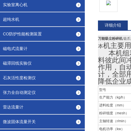
实验室离心机
超纯水机
详细介绍
CO防护性能检测装置
万能吸尘粉碎机
/齿爪
机主要
本
磁电式流量计
本机组利
料彼此间
磁滞回线实验仪
作用，自
计，全部
石灰活性度检测仪
降低企业
型号 
张力全自动测定仪
生产能力（kg/
进料粒度（mm） Size
雷达流量计
粉碎细度（mesh） Fi
主轴转速（r/min） Spe
微波固体流量开关
电机功率（k