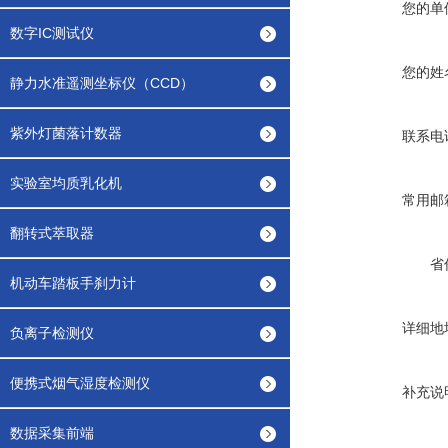
您的单
数字IC测试仪
您的姓
静力水准遥测坐标仪（CCD）
紫外灯菌落计数器
联系电
实验室均质乳化机
常用邮
翻转式萃取器
省
机动车踏板手刹力计
详细地
负离子检测仪
便携式烟气湿度检测仪
补充说
数据采集前端