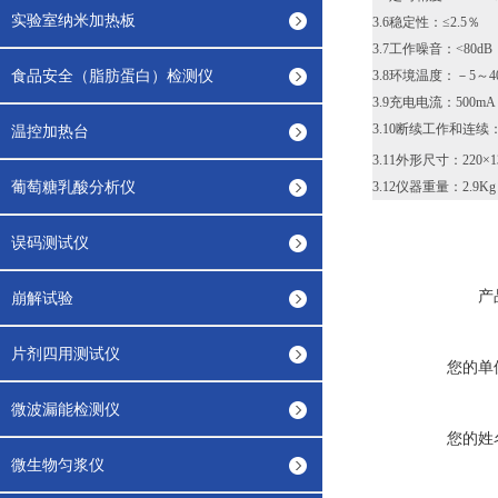
实验室纳米加热板
3.6稳定性：≤2.5％
3.7工作噪音：<80dB
食品安全（脂肪蛋白）检测仪
3.8环境温度：－5～4
3.9充电电流：500mA
3.10断续工作和连续
温控加热台
3.11外形尺寸：220×1
葡萄糖乳酸分析仪
3.12仪器重量：2.9Kg
误码测试仪
产
崩解试验
片剂四用测试仪
您的单
微波漏能检测仪
您的姓
微生物匀浆仪