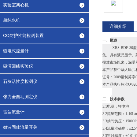
实验室离心机
超纯水机
详细介绍
CO防护性能检测装置
一、概述
XRS-BDF
磁电式流量计
集。具有液晶显示、
投放市场以来，深受
磁滞回线实验仪
本产品获中华人民共
证号：2009量制苏字09
石灰活性度检测仪
本产品执行标准Q/32092
张力全自动测定仪
二、技术参数
3.1电源：锂电池
雷达流量计
3.2流量范围：1-10L/m
3.3抽气负压：15000P
微波固体流量开关
3.4流量准确度：±2.5
3.5定时精度：±0.01