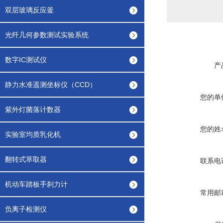
双层玻璃反应釜
光纤几何参数测试实验系统
数字IC测试仪
产
静力水准遥测坐标仪（CCD）
您的单
紫外灯菌落计数器
您的姓
实验室均质乳化机
翻转式萃取器
联系电
机动车踏板手刹力计
常用邮
负离子检测仪