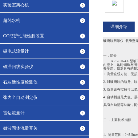
实验室离心机
超纯水机
详细介绍
CO防护性能检测装置
玻璃瓶测厚仪
瓶身壁厚测
磁电式流量计
一
．简介
XRS-
CH
-
4
A
型玻
内壁上，这时钢珠与测
磁滞回线实验仪
关厚度。仪器具有的技
测
量直观方便、无损
1.
石灰活性度检测仪
对玻璃瓶的瓶身、瓶
2.
仪器设有按钮可以显
3
.
张力全自动测定仪
自
动
捕捉最大值、最
4.
具有自动清零功能，同
5
.
雷达流量计
二
．主要技术指标
微波固体流量开关
1
. 测量范围：0~5.5
m