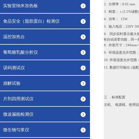
2
. 分辨率：0.01
mm
实验室纳米加热板
3
. 精度： ± (1.5%读数)
4. 功率： 15
W
食品安全（脂肪蛋白）检测仪
5
. 输入电压：220
V
50
6. 同步实时显示最
温控加热台
7.
具有自动清零功能，同一
8
. 外形尺寸：240
mm
×
葡萄糖乳酸分析仪
9. 环境温度允许范围：
1
0
. 环境湿度允许范围
误码测试仪
1
1. 数据打印输出 (选配
崩解试验
三 ．标准配置
片剂四用测试仪
主
机、 电源线、使用
微波漏能检测仪
微生物匀浆仪