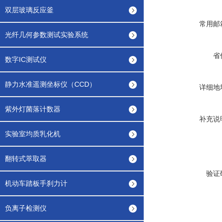
双层玻璃反应釜
常用邮
光纤几何参数测试实验系统
省
数字IC测试仪
静力水准遥测坐标仪（CCD）
详细地
紫外灯菌落计数器
补充说
实验室均质乳化机
翻转式萃取器
验证
机动车踏板手刹力计
负离子检测仪