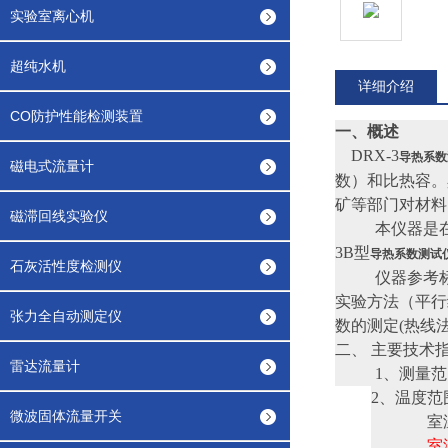
实验室离心机
超纯水机
详细介绍
CO防护性能检测装置
一、概述
DRX-3
导热系数
磁电式流量计
数）和比热容。
矿等部门对材料
磁滞回线实验仪
本仪器是
3B型
导热系数测试
石灰活性度检测仪
仪器参考标
实验方法（平行线
张力全自动测定仪
数的测定(热线
二、
主要技术
雷达流量计
1、
测量范围：
2、
温度范
微波固体流量开关
室温～1
室温