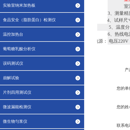
实验室纳米加热板
室温～1
3、
测量精度
食品安全（脂肪蛋白）检测仪
4、
试样尺寸
5、
温度分辩
6、
热线电源
温控加热台
7、设备电源： 电压22
葡萄糖乳酸分析仪
误码测试仪
产
崩解试验
您的单
片剂四用测试仪
微波漏能检测仪
您的姓
微生物匀浆仪
联系电