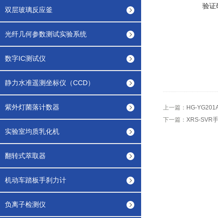
验证
双层玻璃反应釜
光纤几何参数测试实验系统
数字IC测试仪
静力水准遥测坐标仪（CCD）
紫外灯菌落计数器
上一篇：
HG-YG20
下一篇：
XRS-SV
实验室均质乳化机
翻转式萃取器
机动车踏板手刹力计
负离子检测仪