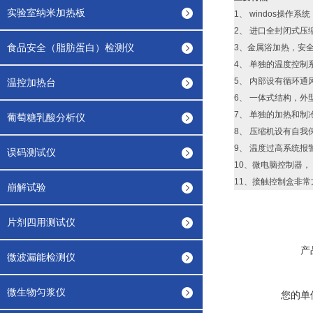
实验室纳米加热板
1、 windos操
2、 进口全封闭式压
食品安全（脂肪蛋白）检测仪
3、金属浴加热，安
4、 单独的温度控制
5、 内部设有循环通
温控加热台
6、 一体式结构，外
7、 单独的加热和制
葡萄糖乳酸分析仪
8、 压缩机设有自我
9、 温度过高系统报
误码测试仪
10、微电脑控制器， 
11、接触控制盒非常
崩解试验
片剂四用测试仪
产
微波漏能检测仪
微生物匀浆仪
您的单