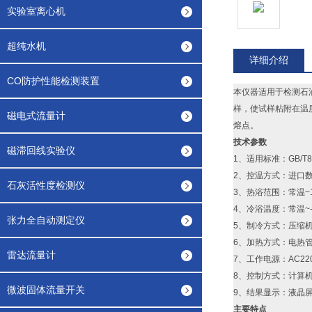
实验室离心机
超纯水机
详细介绍
CO防护性能检测装置
本仪器适用于检测石
样，使试样粘附在温
磁电式流量计
熔点。
技术参数
磁滞回线实验仪
1、适用标准：GB/T802
2、控温方式：进口数
石灰活性度检测仪
3、热浴范围：常温~15
4、冷浴温度：常温~-1
张力全自动测定仪
5、制冷方式：压缩
6、加热方式：电热
雷达流量计
7、工作电源：AC220V
8、控制方式：计算
微波固体流量开关
9、结果显示：液晶
主要特点