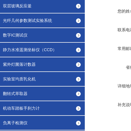
双层玻璃反应釜
您的姓
光纤几何参数测试实验系统
联系电
数字IC测试仪
常用邮
静力水准遥测坐标仪（CCD）
紫外灯菌落计数器
省
实验室均质乳化机
详细地
翻转式萃取器
补充说
机动车踏板手刹力计
负离子检测仪