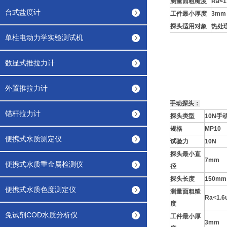
测量面粗糙度
Ra<1
台式盐度计
工件最小厚度
3mm
探头适用对象
热处
单柱电动力学实验测试机
数显式推拉力计
外置推拉力计
手动探头：
锚杆拉力计
探头类型
10N
手
规格
MP10
便携式水质测定仪
试验力
10N
探头最小直
7mm
便携式水质重金属检测仪
径
探头长度
150mm
便携式水质色度测定仪
测量面粗糙
Ra<1.6
度
免试剂COD水质分析仪
工件最小厚
3mm