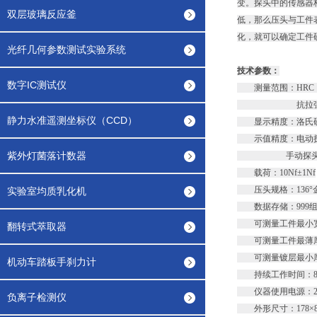
变。探头中的传感器
双层玻璃反应釜
低，那么压头与工件
化，就可以确定工件
光纤几何参数测试实验系统
技术参数：
数字IC测试仪
测量范围：HRC：20-70 
抗拉强度σb：25
静力水准遥测坐标仪（CCD）
显示精度：洛氏硬度显
示值精度：电动探头：±
紫外灯菌落计数器
手动探头：±1.5 
载荷：10Nf±1Nf
压头规格：136°
实验室均质乳化机
数据存储：999组
可测量工件最小宽
翻转式萃取器
可测量工件最薄厚度：
可测量镀层最小厚度
机动车踏板手刹力计
持续工作时间：8
仪器使用电源：2000
负离子检测仪
外形尺寸：178×84