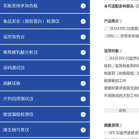
实验室纳米加热板
★可适配多种探头（5
食品安全（脂肪蛋白）检测仪
产品简介：
HAD-HY-32
（HB），并带有存
温控加热台
适用对象：
葡萄糖乳酸分析仪
HAD-HY-32
齿轮、监督检验和科
误码测试仪
电镀层（如镜面辊、
能测量的工件
崩解试验
测量时要求表面无损
不易移动的大型工件
片剂四用测试仪
齿轮 
微波漏能检测仪
测量原理：
微生物匀浆仪
HY-32超声波硬度计