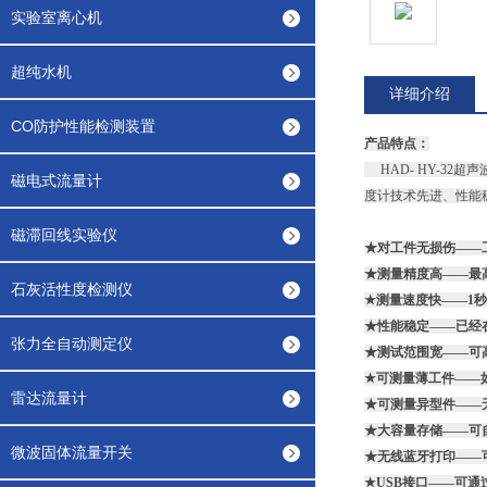
实验室离心机
超纯水机
详细介绍
CO防护性能检测装置
产品特点：
HAD- HY-32
磁电式流量计
度计技术先进、性能
磁滞回线实验仪
★对工件无损伤——
★测量精度高——最高可达
石灰活性度检测仪
★测量速度快——1
★性能稳定——已经在国
张力全自动测定仪
★测试范围宽——可高达
★可测量薄工件——
雷达流量计
★可测量异型件——
★大容量存储——可自
微波固体流量开关
★无线蓝牙打印——
★USB接口——可