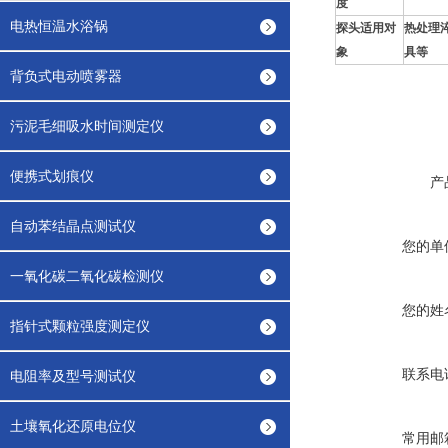
度
电热恒温水浴锅
探头适用对
热处理
象
具等
背负式电动喷雾器
污泥毛细吸水时间测定仪
便携式划痕仪
产
自动苯结晶点测试仪
您的单
一氧化碳二氧化碳检测仪
您的姓
指针式颗粒强度测定仪
联系电
电阻率及型号测试仪
土壤氧化还原电位仪
常用邮