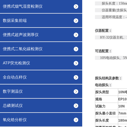
探头长度：150m
便携式烟气湿度检测仪
仪器重量(含探头)：
适用环境温度：-10
数据采集前端
仪器配置：
便携式超声波测厚仪
HY-32仪器主机
便携式二氧化碳检测仪
可选配置：
10N电动探头、5N
ATP荧光检测仪
全自动点样仪
探头结构及参数：
电动探头：
数字测温仪
探头类型
10N
规格
EP10
总磷测试仪
试验力
10N
探头最小直径
7mm
氧化锆分析仪
探头长度
180