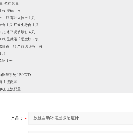
量 名称 数量
 根 砝码 6 只
 1 只 薄片夹持台 1 只
台 1 只 细丝夹持台 1 只
2 把 水平调节螺钉 4 只
1 根 显微维氏硬度块 2 块
测微目镜 1 只 产品说明书 1 份
1 只
证 1 份
件
测量系统 HV-CCD
脑 主流配置
印机 主流配置
产品：