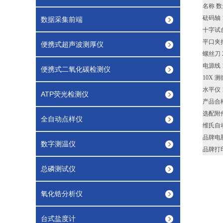
名称 数
砝码轴 1
数据采集前端
十字试台
平口夹持
便携式超声波测厚仪
螺丝刀 
电源线 
便携式二氧化碳检测仪
10X 
水平仪 
ATP荧光检测仪
产品合格
选配附
全自动点样仪
维氏自动
品牌电
数字测温仪
品牌打
总磷测试仪
氧化锆分析仪
台式盐度计