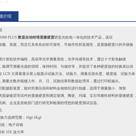
细介绍
绍
1000 PLUS
数显自动转塔显微硬度计
是光机电一体化的技术产品，该仪
新颖、美观，而且它具有良好的可靠性，可操作性和直观性，是显微硬度计的升级换
。
用计算机软件编程，高倍率光学测量系统，光学传感等技术，通过 8 寸彩色触摸
，能调节测量光源的强弱，保持时间、与储存等，并提供了各种硬度值的转换表以供
在 LCD 大屏幕显示屏上能显示试验方法、试验力、测量压痕长度、硬度值、试验力保
，测量次数并能键入年、月、日，试验结果和数据处理等，通过打印机输出。
可配摄影装置，能对所测压痕和材料金相组织进行拍摄，适用于测量微小、簿形
表面渗镀层等试件的显微硬度和测定玻璃、陶瓷、玛瑙、宝石等脆性材料的显微硬度
机构、企业及质检部门进行研究和检测的理想的硬度测试仪器。
点
试验力选择范围：10gf-1Kgf
学系统：电子目镜
拥有 10X 放大率