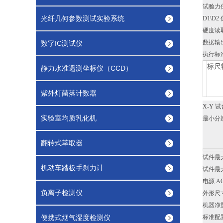
试验力保
光纤几何参数测试实验系统
D1\D
硬度读取
数据输出
数字IC测试仪
执行标准 
标尺
静力水准遥测坐标仪（CCD）
紫外灯菌落计数器
X-Y 试
实验室均质乳化机
最小分辨
翻转式萃取器
试件最大
机动车踏板手刹力计
试件最大
电源 AC
负离子检测仪
外形尺寸 
机器净重 
便携式烟气湿度检测仪
标准配