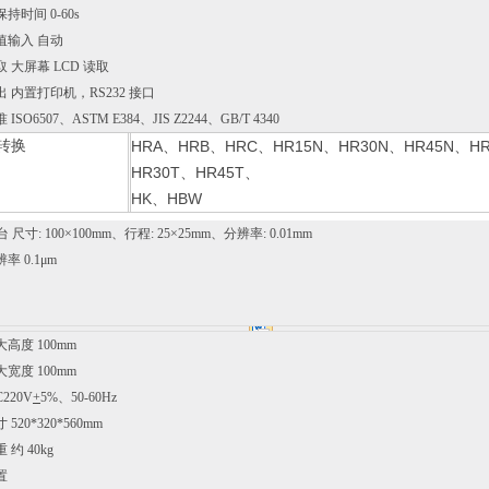
持时间 0-60s
2 值输入 自动
 大屏幕 LCD 读取
 内置打印机，RS232 接口
ISO6507、ASTM E384、JIS Z2244、GB/T 4340
转换
HRA、HRB、HRC、HR15N、HR30N、HR45N、HR
HR30T、HR45T、
HK、HBW
台 尺寸: 100×100mm、行程: 25×25mm、分辨率: 0.01mm
率 0.1μm
高度 100mm
宽度 100mm
220V
+
5%、50-60Hz
520*320*560mm
约 40kg
置