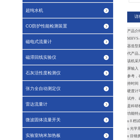
超纯水机
详
CO防护性能检测装置
产品介
MHVS-
磁电式流量计
器造型
代产品
磁滞回线实验仪
该机采
屏输入
石灰活性度检测仪
参考，
持时间
张力全自动测定仪
硬度计
试件、
雷达流量计
是科研
功能特
微波固体流量开关
u 8 档
u 光
实验室纳米加热板
u 目镜