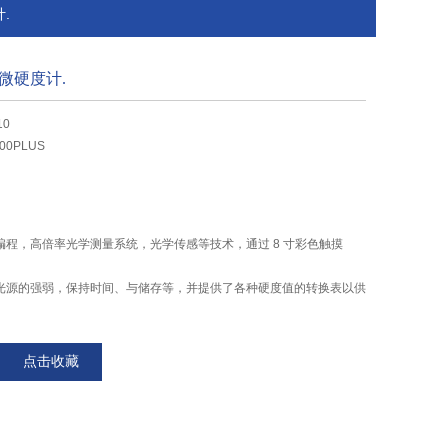
.
微硬度计.
10
00PLUS
编程，高倍率光学测量系统，光学传感等技术，通过 8 寸彩色触摸
光源的强弱，保持时间、与储存等，并提供了各种硬度值的转换表以供
屏幕显示屏上能显示试验方法、试验力、测量压痕长度、硬度值、试验力
点击收藏
能键入年、月、日，试验结果和数据处理等，通过打印机输出。