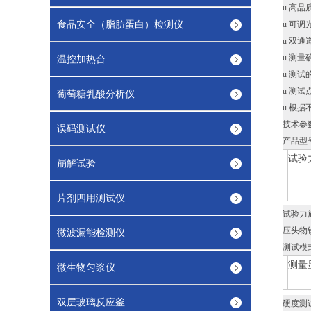
u 高
食品安全（脂肪蛋白）检测仪
u 可调
u 双
u 测
温控加热台
u 测
u 测
葡萄糖乳酸分析仪
u 根
技术参
误码测试仪
产品型号 
试验
崩解试验
片剂四用测试仪
试验力
压头物
微波漏能检测仪
测试模式
测量
微生物匀浆仪
双层玻璃反应釜
硬度测试