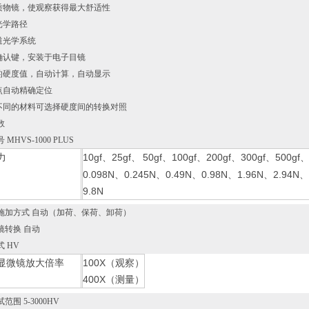
品质物镜，使观察获得最大舒适性
光学路径
通道光学系统
量确认键，安装于电子目镜
试的硬度值，自动计算，自动显示
试点自动精确定位
据不同的材料可选择硬度间的转换对照
数
MHVS-1000 PLUS
力
10gf、25gf、
50gf、100gf、200gf、300gf、500gf、
0.098N、0.245N、0.49N、0.98N、1.96N、2.94N
9.8N
施加方式 自动（加荷、保荷、卸荷）
镜转换 自动
 HV
显微镜放大倍率
100X（观察）
400X（测量）
范围 5-3000HV