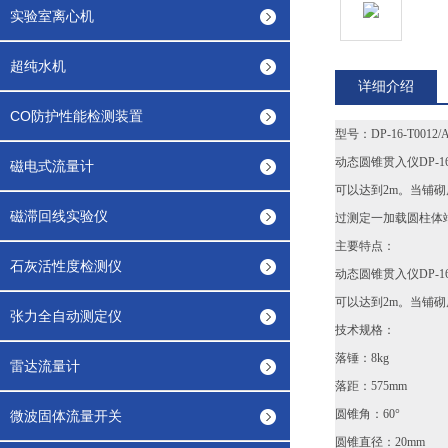
实验室离心机
超纯水机
详细介绍
CO防护性能检测装置
型号：DP-16-T0012/
动态圆锥贯入仪DP-
磁电式流量计
可以达到2m。当铺
磁滞回线实验仪
过测定一加载圆柱体
主要特点：
石灰活性度检测仪
动态圆锥贯入仪DP-
可以达到2m。当铺
张力全自动测定仪
技术规格：
落锤：8kg
雷达流量计
落距：575mm
圆锥角：60°
微波固体流量开关
圆锥直径：20mm