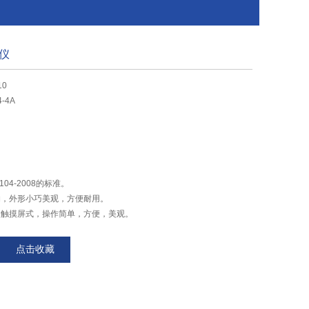
仪
10
4-4A
104-2008的标准。
构，外形小巧美观，方便耐用。
全触摸屏式，操作简单，方便，美观。
用铝板喷塑制作，耐腐蚀，无振动，延长使用寿命。
点击收藏