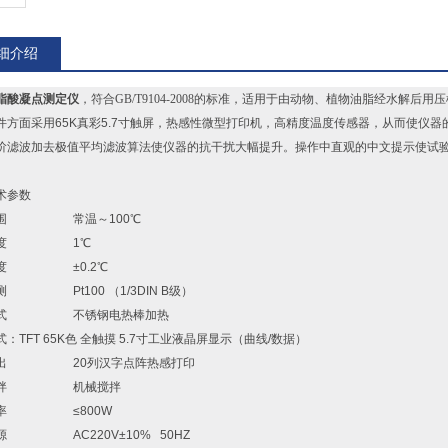
细介绍
脂酸凝点测定仪
，符合GB/T9104-2008的标准，适用于由动物、植物油脂经水
件方面采用65K真彩5.7寸触屏，热感性微型打印机，高精度温度传感器，从而使仪
阶滤波加去极值平均滤波算法使仪器的抗干扰大幅提升。操作中直观的中文提示使试
术参数
范围 常温～100℃
精度 1℃
精度 ±0.2℃
测 Pt100 （1/3DIN B级）
方式 不锈钢电热棒加热
：TFT 65K色 全触摸 5.7寸工业液晶屏显示（曲线/数据）
输出 20列汉字点阵热感打印
搅拌 机械搅拌
功率 ≤800W
源 AC220V±10% 50HZ