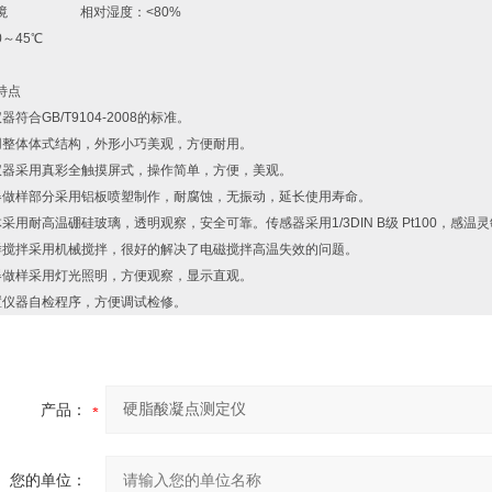
作环境 相对湿度：<80%
～45℃
特点
器符合GB/T9104-2008的标准。
用整体体式结构，外形小巧美观，方便耐用。
仪器采用真彩全触摸屏式，操作简单，方便，美观。
器做样部分采用铝板喷塑制作，耐腐蚀，无振动，延长使用寿命。
体采用耐高温硼硅玻璃，透明观察，安全可靠。传感器采用1/3DIN B级 Pt100，感
样搅拌采用机械搅拌，很好的解决了电磁搅拌高温失效的问题。
器做样采用灯光照明，方便观察，显示直观。
置仪器自检程序，方便调试检修。
产品：
您的单位：