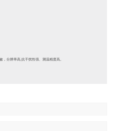
温灵敏，分辨率高,抗干扰性强、测温精度高。