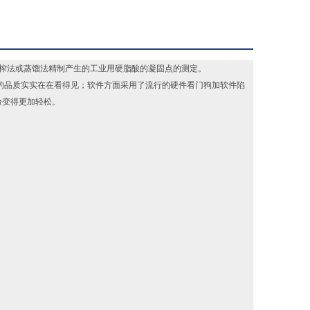
解后用压榨法或蒸馏法精制产生的工业用硬脂酸的凝固点的测定。
器的品质实实在在看得见；软件方面采用了流行的硬件看门狗加软件陷
验变得更加轻松。