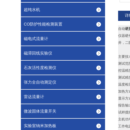
超纯水机
详
CO防护性能检测装置
自动
硬
仪器硬
磁电式流量计
井，二
磁滞回线实验仪
主要技
测试
石灰活性度检测仪
控温
测试
张力全自动测定仪
温度检
加热
雷达流量计
显示方式
报告
微波固体流量开关
试样
主机
实验室纳米加热板
工作电