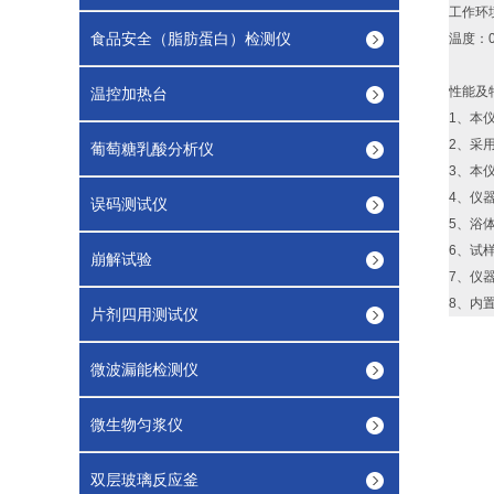
工
食品安全（脂肪蛋白）检测仪
温度：0
性能及
温控加热台
1、本仪
2、采
葡萄糖乳酸分析仪
3、本
4、仪
误码测试仪
5、浴
6、试
崩解试验
7、仪
8、内
片剂四用测试仪
微波漏能检测仪
微生物匀浆仪
双层玻璃反应釜