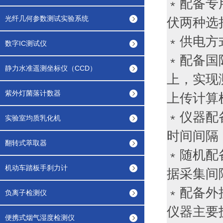
﹡配备专
光纤几何参数测试实验系统
伏两种选
﹡供电方
数字IC测试仪
﹡配备国
静力水准遥测坐标仪（CCD）
上，实现
紫外灯菌落计数器
上传计算
﹡仪器配
实验室均质乳化机
时间间隔
翻转式萃取器
﹡随机配
机动车踏板手刹力计
据采集间
﹡配备外
负离子检测仪
仪器主要
便携式烟气湿度检测仪