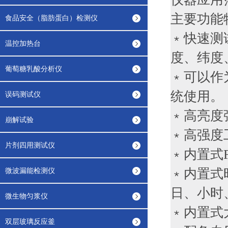
主要功能
食品安全（脂肪蛋白）检测仪
﹡快速测
温控加热台
度、纬度
葡萄糖乳酸分析仪
﹡可以作
统使用。
误码测试仪
﹡高亮度
崩解试验
﹡高强度
片剂四用测试仪
﹡内置式
微波漏能检测仪
﹡内置式
日、小时
微生物匀浆仪
﹡内置式
双层玻璃反应釜