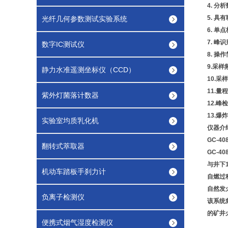
4. 
5. 
光纤几何参数测试实验系统
6. 
7. 
数字IC测试仪
8. 
9.采样
静力水准遥测坐标仪（CCD）
10.采
11.量
紫外灯菌落计数器
12.
13.
实验室均质乳化机
仪器介
GC-
翻转式萃取器
GC-
与井下
机动车踏板手刹力计
自燃过
自然发
负离子检测仪
该系统
的矿井
便携式烟气湿度检测仪