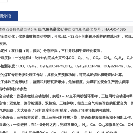
6. 单点校正、曲线
细介绍
体多点参数色谱自动分析仪/
气象色谱仪
/矿井自动气相色谱仪 型号：
HA-GC-4085
作全自动化：仪器由微机自动控制，可实现1－32点不间断循环采样的在线分析，实
数据。
稳定性：双柱箱（高，低温）分别控温，三柱并联和甲烷转化装置。
析速度快：一次进样4－8分钟内完成火灾气体CO、O
、
、CO
、CH
、C
H
、C
N
2
2
2
4
2
4
2
小检测浓度：CO、C
H
、C
H
≤0.5PPm,CH
、C
H
≤O.1PPm、CO
≤2PPm，O
2
2
2
6
4
2
4
2
2
进的煤矿专用数据处理工作站，具有火灾预报功能，可完成烯烷比和链烷比计算。
发了爆炸三角形软件，监测和判断瓦斯爆炸，危险程度。为煤矿的安全生产提供保障
能特点和技术参数
操作全自动化：仪器由微机自动控制，实现1～32点不间断循环采样，三柱同时自动进
高稳定性：双氢焰、热导检测器、双柱箱、三柱并联，相当二台气相色谱仪的配置合为
种气体组份，大大提高了分析速度和分析精度，确保了预测预报的可靠性。
安全和长寿命：三根预柱装置，防止三根分析柱被污染，能确保整套仪器长期不间断工作
分析快速化：一次进样，在4～8分钟之内，完成常量O
、N
、Co、Co
和微量的Co、CH
2
2
2