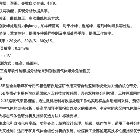
分析数据、谱图、参数自动存储、打印。
具有联网功能，实现分析数据共享。
单点校正、曲线校正、多次曲线拟合方式。
峰识别及峰处理能力jiqiang，采样精度高，对于小峰，拖尾峰、溶剂峰均可从容处理。
操作简便，重复性好，提供多种采样控制及事后处理手段，提供工作效率。
频率：20次/S、30次/S、60次/ S。
样灵敏度：0.1mv/s
程：±1V
峰检测方式：峰高、峰面积。
爆炸三角形软件能根据分析结果判别被测气体爆炸危险程度
绍
4085B型全自动煤矿专用气相色谱仪是煤矿专用束管自动监测系统最为关键的核心部分
4085B型煤矿专用色谱仪系国家八五科技攻关科题，具有双柱箱分别控温、三柱并联
12-32路取气束管相连，通过微机控制与数据处理工作站实现样品自动巡回采样、预
程中气体的自动分析，提高早期预测预报自然发火的准确率、测定密闭火区内气体组份浓度的
火标志气体色谱分析及指标优选方法》标准要求。
集成化和自动化程度高、功能齐全，结构设计合理、新颖、操作简单，适用于各种分
火灾检测并适用于矿井气体全组份分析的系统。经煤炭工业部鉴定其技术性能指标优