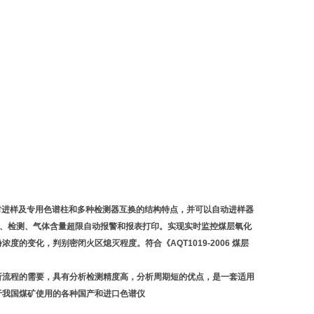
。
同时进样及专用色谱柱和多种检测器互换的结构特点，并可以自动进样器
切、检测、气体含量超限自动报警和报表打印。实现实时监控煤层氧化
变化，判别密闭火区熄灭程度。符合《AQT1019-2006 煤层
析流程的需要，具有分析检测精度高，分析周期短的优点，是一套适用
于我国煤矿使用的各种国产和进口色谱仪