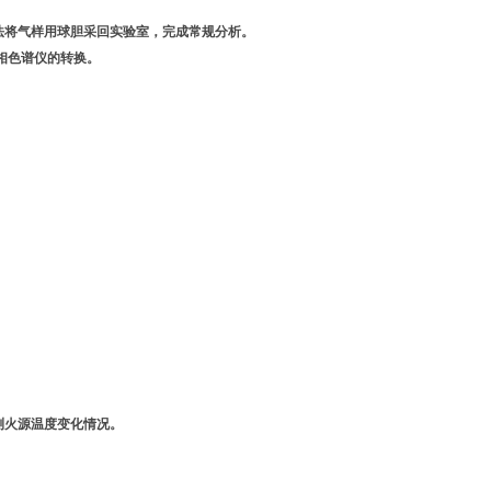
法将气样用球胆采回实验室，完成常规分析。
气相色谱仪的转换。
测火源温度变化情况。