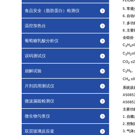
内完成
5. 
食品安全（脂肪蛋白）检测仪
6. 
7. 
温控加热台
8. 
全组份：
葡萄糖乳酸分析仪
C
H
≤
2
4
C
H
≤
2
2
误码测试仪
CO
≤2
2
C
H
、
崩解试验
2
6
CH
≤0
4
片剂四用测试仪
系统误差
A508
微波漏能检测仪
A50
主要功
微生物匀浆仪
1. 
2. 
双层玻璃反应釜
3. 