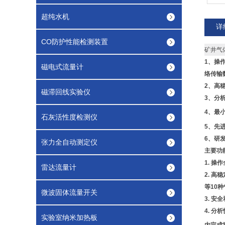
超纯水机
详
CO防护性能检测装置
矿井气
1、操
磁电式流量计
络传输
2、高
磁滞回线实验仪
3、分
4、最
石灰活性度检测仪
5、先
6、研
张力全自动测定仪
主要功
1. 
雷达流量计
2. 
等10
微波固体流量开关
3. 
4. 
实验室纳米加热板