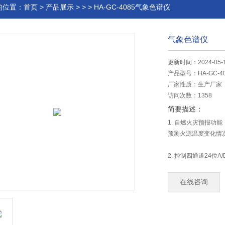
的位置：
首页
>
产品展示
> > > HA-GC-4085气象色谱仪
气象色谱仪
更新时间：2024-05-
产品型号：
HA-GC-4
厂家性质：
生产厂家
访问次数：
1358
简要描述：
1. 自燃火灾预报
预测火源温度变化情
2. 控制四通道24位
3. 气体含量超限自动
在线咨询
4. 分析数据、谱图
5. 具有联网功能，