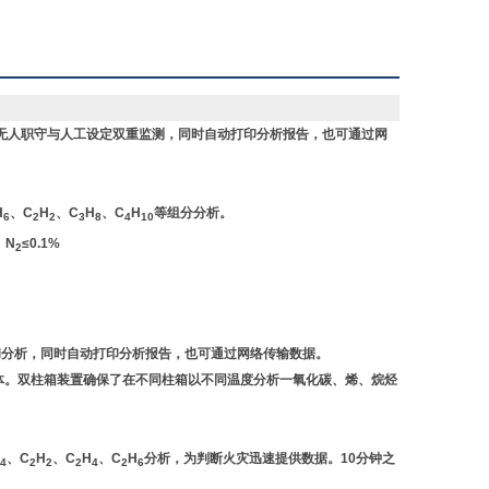
校正、多次曲线拟合方式。
现无人职守与人工设定双重监测，同时自动打印分析报告，也可通过网
H
、C
H
、C
H
、C
H
等组分分析。
6
2
2
3
8
4
10
、N
≤0.1%
2
样和分析，同时自动打印分析报告，也可通过网络传输数据。
一体。双柱箱装置确保了在不同柱箱以不同温度分析一氧化碳、烯、烷烃
。
、C
H
、C
H
、C
H
分析，为判断火灾迅速提供数据。10分钟之
4
2
2
2
4
2
6