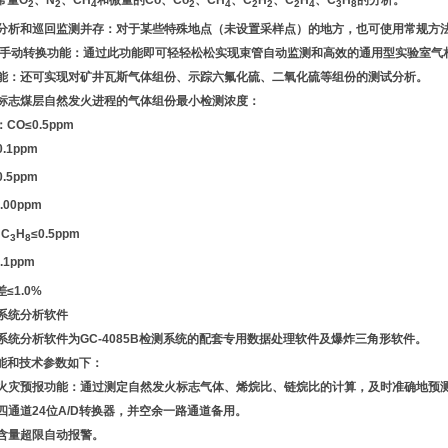
常量O
、N
、CH
和微量的Co、Co
、CH
、C
H
、C
H
、C
H
的分析。
2
2
4
2
4
2
2
2
4
3
8
常规分析和巡回监测并存：对于某些特殊地点（未设置采样点）的地方，也可使用常规方
自动/手动转换功能：通过此功能即可轻轻松松实现束管自动监测和高效的通用型实验室
多功能：还可实现对矿井瓦斯气体组份、示踪六氟化硫、二氧化硫等组份的测试分析。
主要标志煤层自然发火进程的气体组份最小检测浓度：
CO≤0.5ppm
0.1ppm
0.5ppm
.00ppm
C
H
≤0.5ppm
3
8
.1ppm
≤1.0%
5系统分析软件
85系统分析软件为GC-4085B检测系统的配套专用数据处理软件及爆炸三角形软件。
能和技术参数如下：
自燃火灾预报功能：通过测定自然发火标志气体、烯烷比、链烷比的计算，及时准确地预
控制四通道24位A/D转换器，并空余一路通道备用。
气体含量超限自动报警。