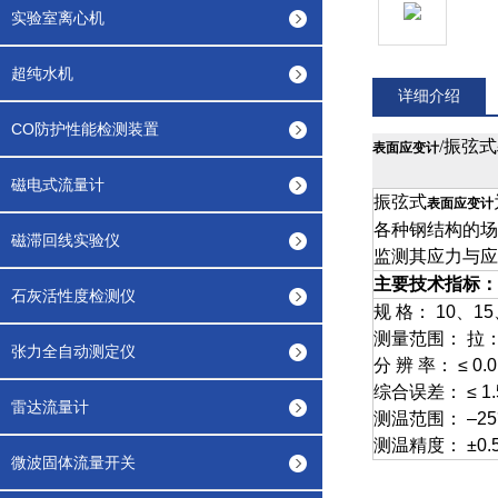
实验室离心机
超纯水机
详细介绍
CO防护性能检测装置
/振弦式
表面应变计
磁电式流量计
振弦式
表面应变计
各种钢结构的场
磁滞回线实验仪
监测其应力与应
主要技术指标：
石灰活性度检测仪
规
格：
10
、
15
测量范围：
拉
张力全自动测定仪
分 辨 率：
≤
0.
综合误差：
≤
1.
雷达流量计
测温范围：
–
25
测温精度：
±
0.
微波固体流量开关