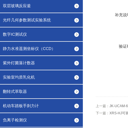
双层玻璃反应釜
补充说
光纤几何参数测试实验系统
数字IC测试仪
验证
静力水准遥测坐标仪（CCD）
紫外灯菌落计数器
实验室均质乳化机
翻转式萃取器
机动车踏板手刹力计
上一篇：
JK-UCAM
下一篇：
XRS-HJ
负离子检测仪