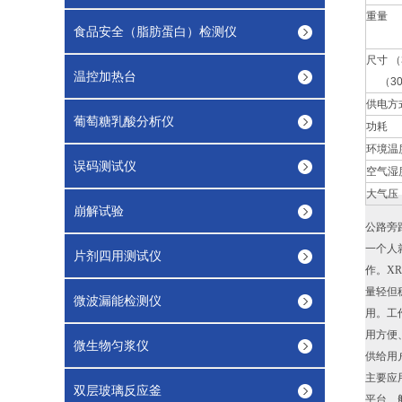
重量
食品安全（脂肪蛋白）检测仪
尺寸 （
温控加热台
（30
供电方
葡萄糖乳酸分析仪
功耗
环境温
误码测试仪
空气湿
大气压
崩解试验
公路旁
一个人
片剂四用测试仪
作。XR
量轻但稳
微波漏能检测仪
用。工
用方便
微生物匀浆仪
供给用
主要应
双层玻璃反应釜
平台、