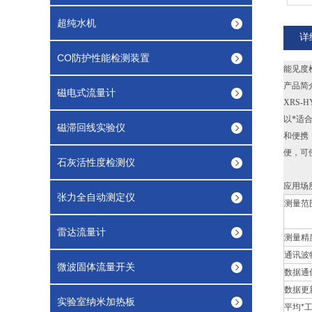
超纯水机
详
CO防护性能检测装置
能见度检
产品简
磁电式流量计
XRS
以*适合
磁滞回线实验仪
和便携
便，可
石灰活性度检测仪
应用
张力全自动测定仪
测量范
雷达流量计
测量精
通讯波
微波固体流量开关
数据通
数据更
实验室纳米加热板
平均*