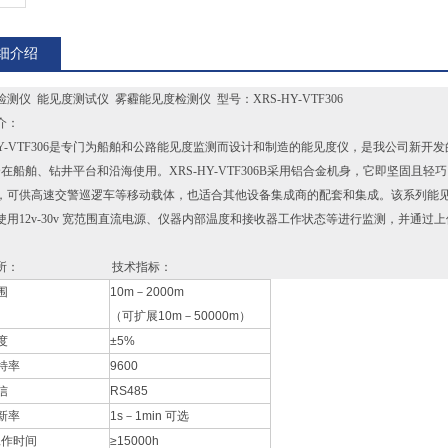
数据更新率
1s－1min 可选
细介绍
平均*工作时间
≥15000h
测仪 能见度测试仪 雾霾能见度检测仪 型号：XRS-HY-VTF306
介：
-HY-VTF306是专门为船舶和公路能见度监测而设计和制造的能见度仪，是我公司新开发的
在船舶、钻井平台和沿海使用。XRS-HY-VTF306B采用铝合金机身，它即坚固且轻巧
，可供高速交警巡逻车等移动载体，也适合其他设备集成商的配套和集成。该系列能
使用12v-30v 宽范围直流电源、仪器内部温度和接收器工作状态等进行监测，并通
场所： 技术指标：
围
10m－2000m
（可扩展10m－50000m）
度
±5%
特率
9600
信
RS485
新率
1s－1min 可选
工作时间
≥15000h