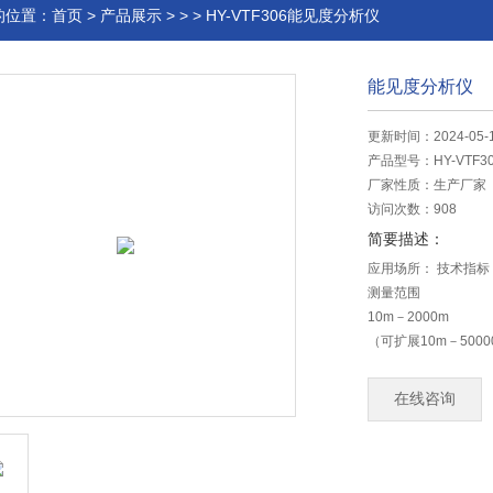
的位置：
首页
>
产品展示
> > > HY-VTF306能见度分析仪
能见度分析仪
更新时间：2024-05-
产品型号：
HY-VTF3
厂家性质：
生产厂家
访问次数：
908
简要描述：
应用场所： 技术指标
测量范围
10m－2000m
（可扩展10m－5000
测量精度
±5%
在线咨询
通讯波特率
9600
数据通信
RS485