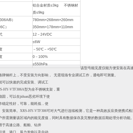
铝合金材质≤3kg 不锈钢材
质≤9kg
306A/B）
780mm×268mm×260mm
6C）
350mm×178mm×110mm
式
12－24VDC
≤6W
度
－50℃－+50℃
度
0－100%
≥550hPa
该型号能见度仪能方便安装在高
路牌钢杆上，不受安装方向影响， 无需现场专业调试工作，通电即可测量。
就可以快速的完成安装、调试工
S-HY-VTF306A型为全不锈钢支架，重
固，可以在jiduan恶劣环境下使
作稳定性好，可靠，能耗低，使
、安装简单。XRS-HY-VTF306可对大气进行连续检测，它是一种高效反应类便
户所需测量该区域内的能见度值，同时具有数据保存及完整的数据后期处理分析功能
用于高速公路、船舶、钻井
航道、港口、风力发电以及自动