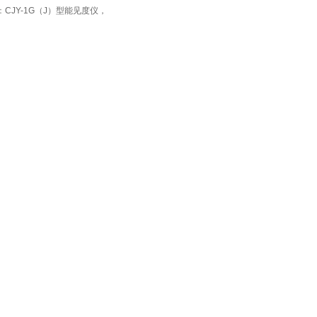
：
CJY-1G（J）型能见度仪，