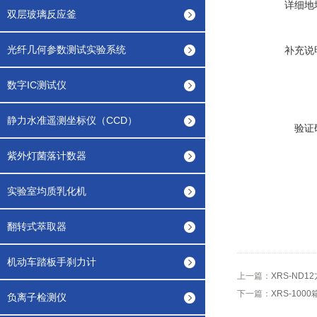
详细地
双层玻璃反应釜
光纤几何参数测试实验系统
补充说
数字IC测试仪
静力水准遥测坐标仪（CCD）
验证
紫外灯菌落计数器
实验室均质乳化机
翻转式萃取器
机动车踏板手刹力计
上一篇：
XRS-ND1
下一篇：
XRS-100
负离子检测仪