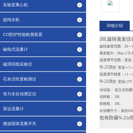
实验室离心机
超纯水机
详细介绍
CO防护性能检测装置
20L旋转蒸发仪/
旋转速度范围：
20
～
磁电式流量计
蒸发能力：
Max.2.5L/
温度调节范围：室温
磁滞回线实验仪
N-21B
型
室温＋
5
温度调节精度：
±1
～
石灰活性度检测仪
N-21B
型
室温
±5
℃
冷却器：
直立式四重
张力全自动测定仪
试料瓶：
20L
回收瓶：
10L
雷达流量计
水浴槽尺寸：直径
43
也有防爆N-21
微波固体流量开关