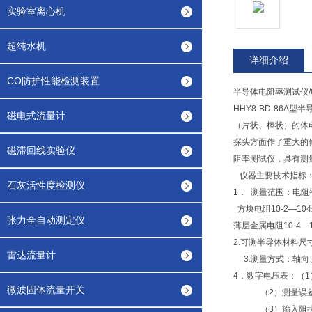
实验室离心机
超纯水机
详细介绍
CO防护性能检测装置
半导体电阻率测试仪/
HHY8-BD-8
磁电式流量计
（片状、棒状）的体
探头方面作了重大的
磁滞回线实验仪
阻率测试仪，具有测
仪器主要技术指标
石灰活性度检测仪
1． 测量范围：电阻率1
方块电阻10-2—104
张力全自动测定仪
薄层金属电阻10-4—1
2.可测半导体材料尺寸
雷达流量计
3.测量方式：轴向
4．数字电压表：（1）
微波固体流量开关
（2）测量误差：±
（3）输入阻抗：