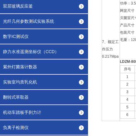
功率：3.
双层玻璃反应釜
网篮尺寸：3
灭菌室尺寸
光纤几何参数测试实验系统
产品尺寸：5
包装尺寸：6
数字IC测试仪
毛重：12
7、额定工
作压力
静力水准遥测坐标仪（CCD）
0.217Mpa
LDZM-8
紫外灯菌落计数器
序号
1
实验室均质乳化机
2
3
翻转式萃取器
4
5
机动车踏板手刹力计
6
负离子检测仪