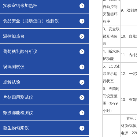
实验室纳米加热板
自动控制
9、双刻
灭菌循环
食品安全（脂肪蛋白）检测仪
程序
3、安全联
温控加热台
锁互动装
10、自
置
葡萄糖乳酸分析仪
4、断水保
11、内
护功能
误码测试仪
5、LCD液
晶显示运
12、一
行状态
崩解试验
6、灭菌时
间设定范
片剂四用测试仪
13、灭
围（0-99
小时）
微波漏能检测仪
容积：8
材质/锅体
微生物匀浆仪
电源：22