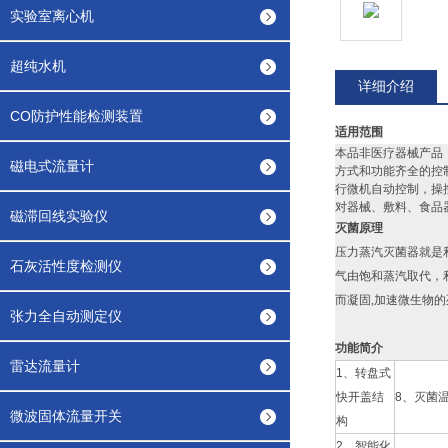
实验室离心机
超纯水机
详细介绍
CO防护性能检测装置
适用范围
本品非医疗器械产品
磁电式流量计
方式和功能齐全的控
行微机自动控制，操
对器械、敷料、食品
磁滞回线实验仪
灭菌原理
压力蒸汽灭菌器就是
石灰活性度检测仪
气由饱和蒸汽取代，
而凝固,加速微生物
张力全自动测定仪
功能简介
雷达流量计
1、转盘式
快开盖结
8、灭菌温
微波固体流量开关
构
2、智能化