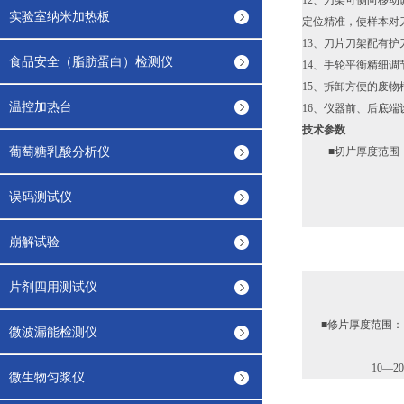
12、刀架可侧向移动
实验室纳米加热板
定位精准，使样本对
13、刀片刀架配有
食品安全（脂肪蛋白）检测仪
14、手轮平衡精细
15、拆卸方便的废
温控加热台
16、仪器前、后底
技术参数
葡萄糖乳酸分析仪
■切片厚度范围：0
误码测试仪
崩解试验
片剂四用测试仪
■修片厚度范围：1
微波漏能检测仪
10—20μm
微生物匀浆仪