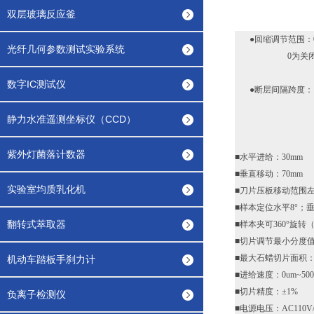
双层玻璃反应釜
●回缩调节范围：0
光纤几何参数测试实验系统
0为关闭
数字IC测试仪
●断层间隔跨度：10
静力水准遥测坐标仪（CCD）
紫外灯菌落计数器
■水平进给：30mm
■垂直移动：70mm
实验室均质乳化机
■刀片压板移动范围左
■样本定位水平8°；垂
翻转式萃取器
■样本夹可360°旋转
■切片调节最小分度值：
■最大石蜡切片面积：7
机动车踏板手刹力计
■进给速度：0um~5000
■切片精度：±1%
负离子检测仪
■电源电压：AC110V/ 