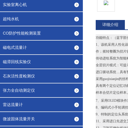
实验室离心机
超纯水机
详细介绍
CO防护性能检测装置
功能特点：（蓝字部
1、该机采用人性化
磁电式流量计
作；摇转整圈为切片
传动进给系统为智能
磁滞回线实验仪
全层切片模式：可提
进口驱动系统，具有
石灰活性度检测仪
采用guojixian
具有两个定位记忆功
张力全自动测定仪
样本合切片定位样本
7、采用OLED模块
雷达流量计
8、编码式小手轮调
9、特制的定位头系
微波固体流量开关
11、采用进口先进