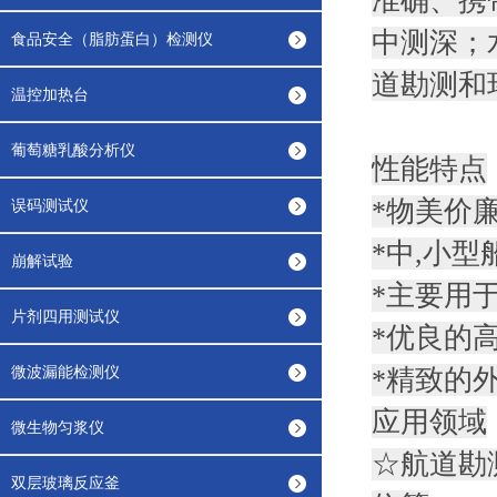
准确、携
中测深；
食品安全（脂肪蛋白）检测仪
道勘测和
温控加热台
葡萄糖乳酸分析仪
性能特点
*物美价
误码测试仪
*中,小型
崩解试验
*主要用
片剂四用测试仪
*优良的高
微波漏能检测仪
*精致的
应用领域
微生物匀浆仪
☆航道勘
双层玻璃反应釜