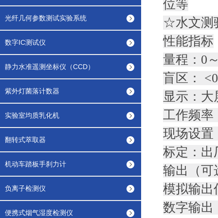
位等
光纤几何参数测试实验系统
☆水文测
性能指标
数字IC测试仪
量程：0～
静力水准遥测坐标仪（CCD）
盲区： <0.
紫外灯菌落计数器
显示：大
工作频率：
实验室均质乳化机
现场设置
翻转式萃取器
标定：出
机动车踏板手刹力计
输出（可
模拟输出信
负离子检测仪
数字输出：
便携式烟气湿度检测仪