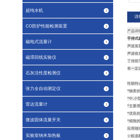
超纯水机
详
CO防护性能检测装置
产品详
手持式
磁电式流量计
声波发
声波收
磁滞回线实验仪
了传统
有一定
石灰活性度检测仪
性能特
张力全自动测定仪
*物美
*中,小
雷达流量计
*主要
*优良的
微波固体流量开关
*精致
应用领
实验室纳米加热板
☆航道