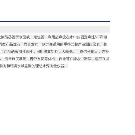
换能器置于水面或一定位置，利用超声波在水中的固定声速VC和超
同类产品优点，而开发的一款方便适用的手持式超声波测距仪表。超
证了产品的长期可靠性，同时将其功耗大大降低。可选信号输出，弥补
单、测量速度准确、携带方便等优点。仪器可在静水中测深，也可在具
道勘测和环境水域监测的理想水深测量仪器。