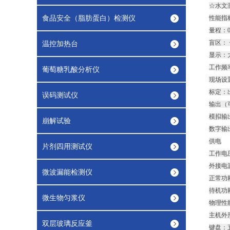
☆水文
食品安全（脂肪蛋白）检测仪
性能指
量程：0
盲区： <
温控加热台
显示：
工作频率
葡萄糖乳酸分析仪
现场设
标定：
误码测试仪
输出（
模拟输出
崩解试验
数字输出
供电
片剂四用测试仪
工作电压
外接电源
微波漏能检测仪
正常功耗
待机功
微生物匀浆仪
物理性
主机外形
双层玻璃反应釜
键盘：