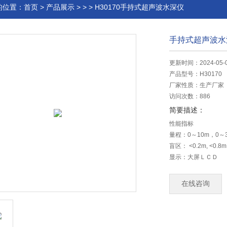
的位置：
首页
>
产品展示
> > > H30170手持式超声波水深仪
手持式超声波水
更新时间：2024-05-
产品型号：
H30170
厂家性质：
生产厂家
访问次数：
886
简要描述：
性能指标
量程：0～10m，0～3
盲区： <0.2m, <0.8m
显示：大屏ＬＣＤ
工作频率：200～20
现场设置：通过传感
在线咨询
标定：出厂标定，可
输出（可选）