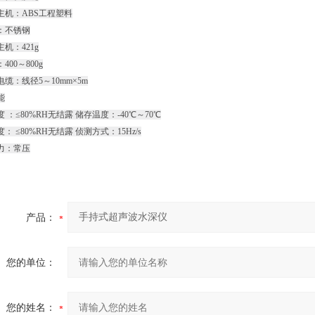
主机：ABS工程塑料
：不锈钢
机：421g
400～800g
缆：线径5～10mm×5m
能
 ：≤80%RH无结露 储存温度：-40℃～70℃
： ≤80%RH无结露 侦测方式：15Hz/s
力：常压
产品：
您的单位：
您的姓名：