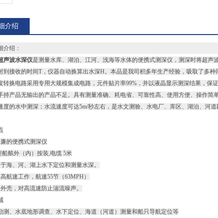
细介绍
细介绍：
超声波水深仪
是测量水库、湖泊、江河、浅海等水体的便携式测深仪，测深时将超声波
射到接收的时间T，仪器自动换算出水深H。本品是我司积多年生产经验，吸取了多种
发转换电路采用专用大规模集成电路，元件贴片率99%，并以液晶显示测深结果，保
手持产品无输出的产品不足。具有测量准确、耗电省、可靠性高、使用方便、操作简
速度的水中测深；水流速度可达5m/秒左右，是水文测验、水电厂、库区、湖泊、河
点
价廉的便携式测深仪
型船舷外（内）按装,电缆 5米
用于海、河、湖上水下定位和测量水深。
高航速工作，航速55节（63MPH）
的外壳，对高流速防止湍流噪声。
域
勘测、水底地形调查、水下定位、海道（河道）测量和船只导航定位等