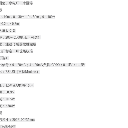
测验、水电厂、库区等
标
～10m，0～30m，0～50m，0～100m
0.2m, <0.8m
大屏ＬＣＤ
：200～2000KHz（可选）
置：通过传感器按键完成
出厂标定，可现场校准
可选）
信号：0～20mA；4～20mA负载>300Ω；0～5V；1～5V
：RS485（支持Modbus）
：1.5V AA电池×５只
：DC9V
：<0.5W
耗：<5mW
能
尺寸：202*100*35mm
五位轻触键