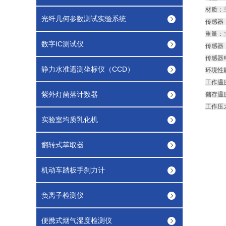
材质：
光纤几何参数测试实验系统
传感器
重量：主
数字IC测试仪
传感器：
传感器电
静力水准遥测坐标仪（CCD）
环境性
工作温度
紫外灯菌落计数器
储存温度
工作压
实验室均质乳化机
翻转式萃取器
机动车踏板手刹力计
负离子检测仪
便携式烟气湿度检测仪