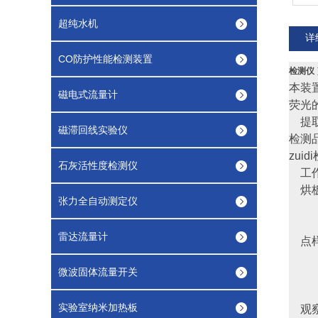
超纯水机
详
CO防护性能检测装置
检测仪
本装
磁电式流量计
荧光的
提取-
磁滞回线实验仪
检测
zui
石灰活性度检测仪
工作 
烘板器
张力全自动测定仪
重 
外型尺
雷达流量计
点样
工作
微波固体流量开关
重 
外型尺
实验室纳米加热板
观察箱