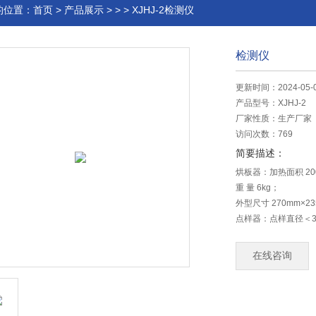
的位置：
首页
>
产品展示
> > > XJHJ-2检测仪
检测仪
更新时间：2024-05-
产品型号：
XJHJ-2
厂家性质：
生产厂家
访问次数：
769
简要描述：
烘板器：加热面积 200
重 量 6kg；
外型尺寸 270mm×23
点样器：点样直径＜3
工作尺寸200mm×20
重 量：8kg；
在线咨询
外型尺寸280mm×245