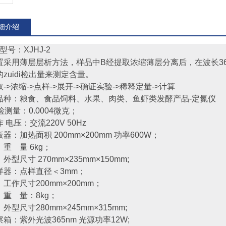
细介绍
型号：XJHJ-2
置采用薄层层析方法，样品中B经提取浓缩薄层分离后，在波长3
zuidi检出量来测定含量。
>浓缩->点样->展开->确证实验->稀释定量->计算
品种：粮食、食品饲料、水果、肉类、鱼虾类发酵产品-定氮仪
di检测量：0.0004微克；
电压：交流220V 50Hz
：加热面积 200mm×200mm 功率600W；
量 6kg；
寸 270mm×235mm×150mm;
器：点样直径＜3mm；
尺寸200mm×200mm；
量：8kg；
寸280mm×245mm×315mm;
：紫外光波365nm 光源功率12W;