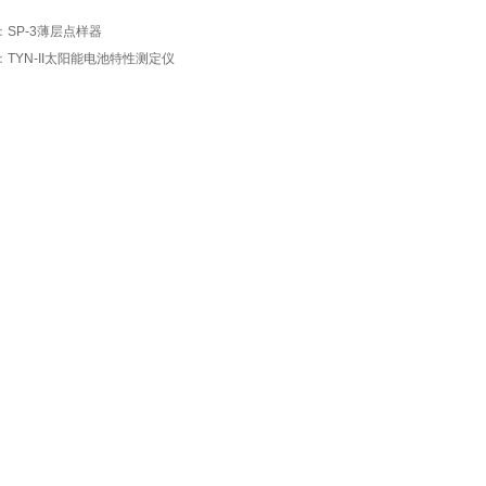
：
SP-3薄层点样器
：
TYN-II太阳能电池特性测定仪