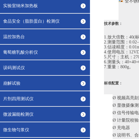
全不锈
实验室纳米加热板
食品安全（脂肪蛋白）检测仪
技术参数：
温控加热台
1.放大倍数：
40
(
2.测量范围：
0.02
3.估读精度：
0.01
葡萄糖乳酸分析仪
4.使用电压：
12V
5.尺寸：主机：
27
6.测量头：
40×40×
7.重量：
800g
。
误码测试仪
崩解试验
标准配置：
Ø
视频高亮刻
片剂四用测试仪
Ø
显微摄像测
Ø
信号传输电
微波漏能检测仪
Ø
计量院校验
Ø
充电器
微生物匀浆仪
Ø
说明书、合