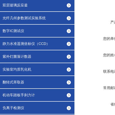
双层玻璃反应釜
光纤几何参数测试实验系统
产
数字IC测试仪
您的单
静力水准遥测坐标仪（CCD）
您的姓
紫外灯菌落计数器
实验室均质乳化机
联系电
翻转式萃取器
常用邮
机动车踏板手刹力计
省
负离子检测仪