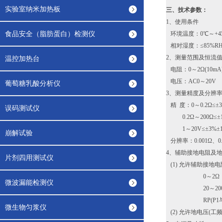
实验室纳米加热板
三、技术参数：
1、使用条件
食品安全（脂肪蛋白）检测仪
环境温度：0℃～+4
相对湿度：≤85%R
2、测量范围及恒流值
温控加热台
电阻：0～2Ω(10mA)，
电压：AC0～20V
葡萄糖乳酸分析仪
3、测量精度及分辨
精 度：0～0.2Ω≤±3
误码测试仪
0.2Ω～200Ω≤±1.
1～20V≤±3%±1
崩解试验
分辨率：0.001Ω、0.0
4、辅助接地电阻及
片剂四用测试仪
(1) 允许辅助接地电阻
0～2Ω，2～2
微波漏能检测仪
20～200Ω
RP(P1与P2之间
微生物匀浆仪
(2) 允许地电压(工频