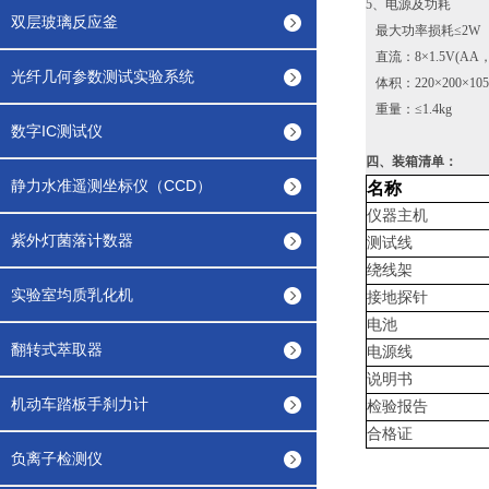
5、电源及功耗
双层玻璃反应釜
最大功率损耗≤2W
直流：8×1.5V(AA，
光纤几何参数测试实验系统
体积：220×200×105
重量：≤1.4kg
数字IC测试仪
四、装箱清单：
静力水准遥测坐标仪（CCD）
名称
仪器主机
紫外灯菌落计数器
测试线
绕线架
实验室均质乳化机
接地探针
电池
翻转式萃取器
电源线
说明书
机动车踏板手刹力计
检验报告
合格证
负离子检测仪