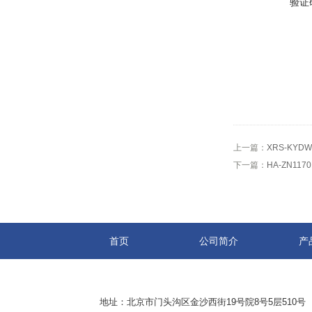
验证
上一篇：
XRS-KY
下一篇：
HA-ZN11
首页
公司简介
产
地址：北京市门头沟区金沙西街19号院8号5层510号 传真