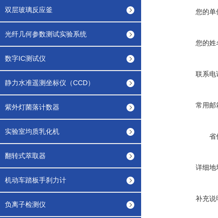
双层玻璃反应釜
您的单
光纤几何参数测试实验系统
您的姓
数字IC测试仪
联系电
静力水准遥测坐标仪（CCD）
常用邮
紫外灯菌落计数器
实验室均质乳化机
省
翻转式萃取器
详细地
机动车踏板手刹力计
补充说
负离子检测仪