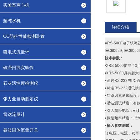
实验室离心机
超纯水机
详细介绍
CO防护性能检测装置
XRS-5000电子
IEC60929, IEC609
磁电式流量计
技术参数：
•XRS-5000扩展
磁滞回线实验仪
•XRS-5000具
• 通过RS-232与P
石灰活性度检测仪
• 标准RS-232通
• 功率因素测试精度：±
张力全自动测定仪
• 谐波测试精度（有效值
• 引入阴极电流：± (
雷达流量计
• 振荡频率精度：±5
• 输入参数测试：
微波固体流量开关
1) 电压，电流，功