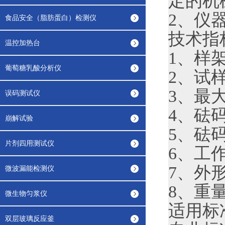
定的机
2、仪
食品安全（脂肪蛋白）检测仪
技术指
温控加热台
1、样架
葡萄糖乳酸分析仪
2、试样
3、最大
误码测试仪
4、砝码
崩解试验
5、砝码
片剂四用测试仪
6、工作
7、外形
微波漏能检测仪
8、重量
微生物匀浆仪
适用标
双层玻璃反应釜