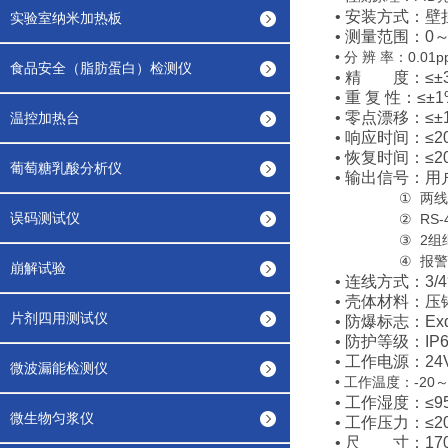
•
安装方式：壁
实验室纳米加热板
•
测量范围：
0
•
0.01p
分 辨 率：
食品安全（脂肪蛋白）检测仪
•
精 度：
≤±
•
重 复 性：
≤±1
•
零点漂移：
≤±
温控加热台
•
响应时间：
≤2
•
恢复时间：
≤2
葡萄糖乳酸分析仪
•
输出信号：用
①
两线
误码测试仪
RS-
②
2
③
组
④
报警
崩解试验
•
连线方式：
3/
•
壳体材料：压
片剂四用测试仪
•
防爆标志：
Ex
•
防护等级：
IP
•
工作电源：
24
微波漏能检测仪
•
-20
工作温度：
•
工作湿度：
≤9
微生物匀浆仪
•
工作压力：
≤2
•
尺 寸：
17