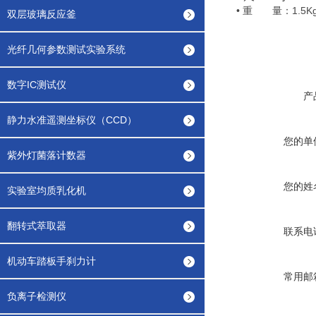
•
1.5K
重 量：
双层玻璃反应釜
光纤几何参数测试实验系统
数字IC测试仪
产
静力水准遥测坐标仪（CCD）
您的单
紫外灯菌落计数器
您的姓
实验室均质乳化机
翻转式萃取器
联系电
机动车踏板手刹力计
常用邮
负离子检测仪