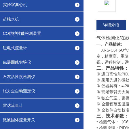
实验室离心机
超纯水机
详细介绍
CO防护性能检测装置
气体检测仪/在
一、产品描述
:
磁电式流量计
XRS
-C6H6O
气
定，精度高、重复
磁滞回线实验仪
视，远程控制，远
二、产品特性：
PID
①
进口高性能
石灰活性度检测仪
②
采用先进的微
③
仪器具有：
4-2
张力全自动测定仪
④
现场带背光大
⑤
独立气室，更
⑥
全量程范围温
雷达流量计
⑦
全软件自动校
三、技术参数：
微波固体流量开关
•
（
C6
检测气体：
•
PID
检测原理：