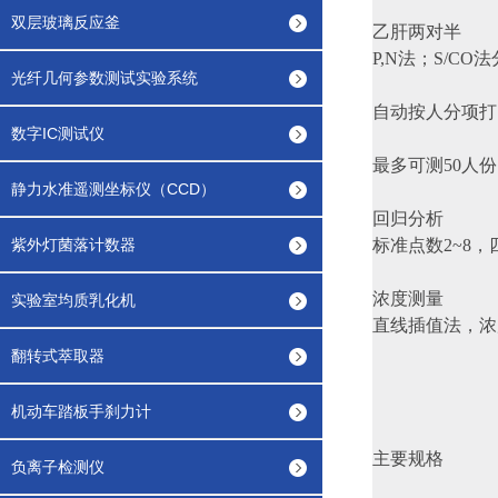
双层玻璃反应釜
乙肝两对半
P,N法；S/CO
光纤几何参数测试实验系统
自动按人分项打
数字IC测试仪
最多可测50人份
静力水准遥测坐标仪（CCD）
回归分析
紫外灯菌落计数器
标准点数2~8
浓度测量
实验室均质乳化机
直线插值法，浓度范
翻转式萃取器
机动车踏板手刹力计
主要规格
负离子检测仪