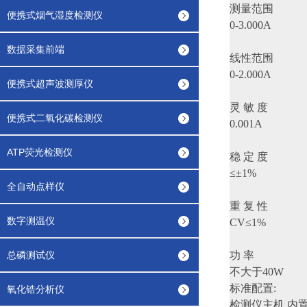
测量范围
便携式烟气湿度检测仪
0-3.000A
数据采集前端
线性范围
0-2.000A
便携式超声波测厚仪
灵 敏 度
便携式二氧化碳检测仪
0.001A
ATP荧光检测仪
稳 定 度
≤±1%
全自动点样仪
重 复 性
数字测温仪
CV≤1%
总磷测试仪
功 率
不大于40W
标准配置:
氧化锆分析仪
检测仪主机,内置