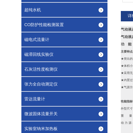
超纯水机
详
CO防护性能检测装置
气动液
气动液
磁电式流量计
功
能
主要特点
磁滞回线实验仪
★突出的
★体积小
石灰活性度检测仪
★采用无
★内置过
张力全自动测定仪
★气源方
雷达流量计
性能指标
外型尺寸：7
微波固体流量开关
重 量：
动 力 源：
实验室纳米加热板
6-8