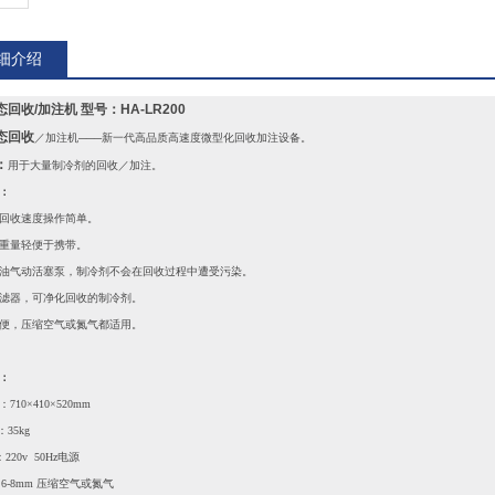
细介绍
态回收
/加注机 型号：HA-LR200
态回收
／加注机───新一代高品质高速度微型化回收加注设备。
：
用于大量制冷剂的回收／加注。
：
回收速度操作简单。
重量轻便于携带。
油气动活塞泵，制冷剂不会在回收过程中遭受污染。
滤器，可净化回收的制冷剂。
便，压缩空气或氮气都适用。
：
10×410×520mm
35kg
220v 50Hz电源
mm 压缩空气或氮气