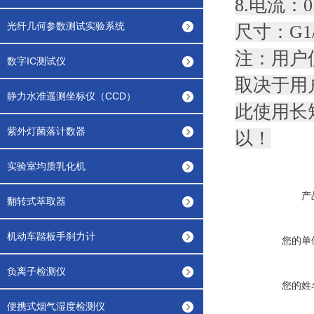
8.电流：0
光纤几何参数测试实验系统
尺寸：G1
注：用户
数字IC测试仪
取决于用
静力水准遥测坐标仪（CCD）
此使用长
紫外灯菌落计数器
以！
实验室均质乳化机
产
翻转式萃取器
机动车踏板手刹力计
您的单
负离子检测仪
您的姓
便携式烟气湿度检测仪