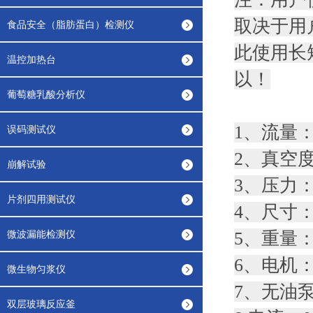
取决于用
食品安全（脂肪蛋白）检测仪
此使用长
温控加热台
以！
葡萄糖乳酸分析仪
1、流量：5
误码测试仪
2、真空度：
崩解试验
3、压力：2
片剂四用测试仪
4、尺寸：1
微波漏能检测仪
5、重量：1
6、电机：2
微生物匀浆仪
7、无油
双层玻璃反应釜