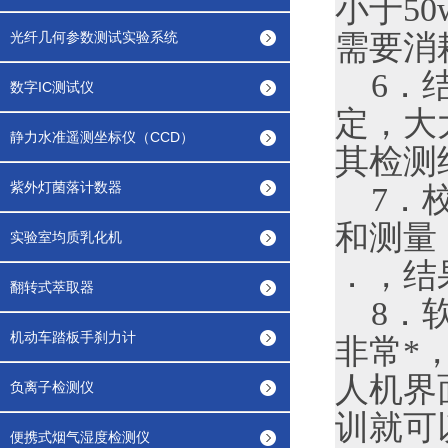
小于5
光纤几何参数测试实验系统
需要消
6．结
数字IC测试仪
定，大
静力水准遥测坐标仪（CCD）
其检测
紫外灯菌落计数器
7．校
和测量
实验室均质乳化机
．，结
翻转式萃取器
8．软件
机动车踏板手刹力计
非常*
人机界
负离子检测仪
训就可
便携式烟气湿度检测仪