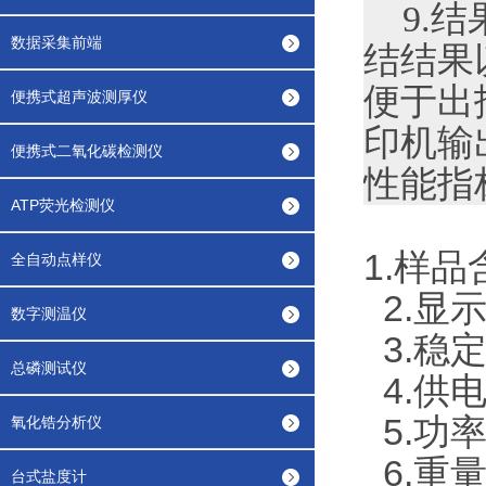
9.结
数据采集前端
结结果以
便于出
便携式超声波测厚仪
印机输
便携式二氧化碳检测仪
性能指
ATP荧光检测仪
1.样品
全自动点样仪
2.显示
数字测温仪
3.稳
总磷测试仪
4.供电
5.功率
氧化锆分析仪
6.重
台式盐度计