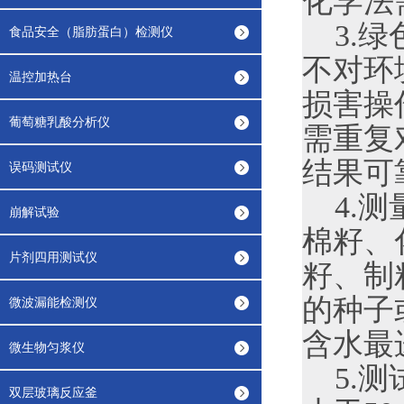
化学法
3.绿
食品安全（脂肪蛋白）检测仪
不对环
温控加热台
损害操
葡萄糖乳酸分析仪
需重复
结果可
误码测试仪
4.测
崩解试验
棉籽、
片剂四用测试仪
籽、制
的种子
微波漏能检测仪
含水最
微生物匀浆仪
5.测
双层玻璃反应釜