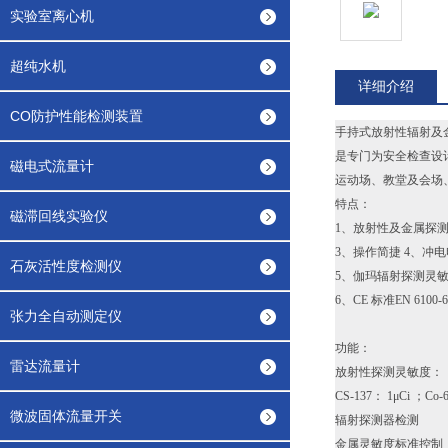
实验室离心机
超纯水机
详细介绍
CO防护性能检测装置
手持式放射性辐射及
是专门为安全检查设
磁电式流量计
运动场、教堂及会场
特点：
磁滞回线实验仪
1、放射性及金属探测
3、操作简捷 4、冲
石灰活性度检测仪
5、伽玛辐射探测灵敏 
6、CE 标准EN 6100
张力全自动测定仪
功能：
雷达流量计
放射性探测灵敏度：
CS-137： 1μCi ；Co-
微波固体流量开关
辐射探测器检测
金属灵敏度标准控制