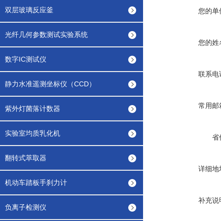
双层玻璃反应釜
您的单
光纤几何参数测试实验系统
您的姓
数字IC测试仪
联系电
静力水准遥测坐标仪（CCD）
常用邮
紫外灯菌落计数器
实验室均质乳化机
省
翻转式萃取器
详细地
机动车踏板手刹力计
补充说
负离子检测仪