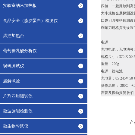
实验室纳米加热板
四挡：一般灵敏到高
大小规格金属探测设置
食品安全（脂肪蛋白）检测仪
口袋刀具规格探测设置
剃须刀规格探测设置“
温控加热台
电源：
充电电池，无电池可
葡萄糖乳酸分析仪
规格尺寸：375 X 5
重量：220g
误码测试仪
电源：锂电池
充电器：85-245V 50
崩解试验
操作温度：-200C-- +5
声音及振动报警 附
片剂四用测试仪
微波漏能检测仪
产
微生物匀浆仪