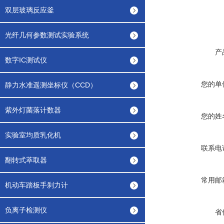
双层玻璃反应釜
光纤几何参数测试实验系统
产
数字IC测试仪
您的单
静力水准遥测坐标仪（CCD）
紫外灯菌落计数器
您的姓
实验室均质乳化机
联系电
翻转式萃取器
常用邮
机动车踏板手刹力计
负离子检测仪
省