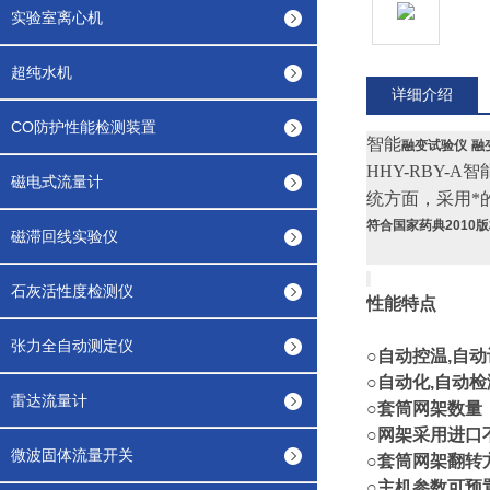
实验室离心机
超纯水机
详细介绍
CO防护性能检测装置
智能
融变试验仪
融
HHY-RBY-A智
磁电式流量计
统方面，采用*
符合国家药典2010
版
磁滞回线实验仪
石灰活性度检测仪
性能
张力全自动测定仪
○自动控温,自
○自动化,自
雷达流量计
○套筒网
○网架采
微波固体流量开关
○套筒网架
○主机参数可预