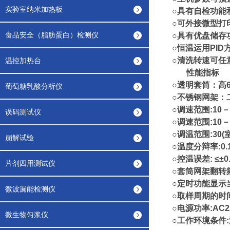
实验室纳米加热板
○具有自检功能
○可外
食品安全（脂肪蛋白）检测仪
○具有优盘储存
○恒温运用P
○清洗转
温控加热台
性能指标
○透明套筒：高6
葡萄糖乳酸分析仪
○不锈钢网架：二
○调速范围:10－
误码测试仪
○调速范围:10－
○调温范围:30(
崩解试验
○温度分辩率:0.
○控温误差: ≤±0
片剂四用测试仪
○套筒网架翻转频
○定时功能显示
微波漏能检测仪
○取样周期的时间
○电源功率:AC22
微生物匀浆仪
○工作环境条件: