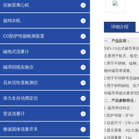
实验室离心机
超纯水机
详细介绍
CO防护性能检测装置
一、
产品应用：
XRS-2A台式磁
磁电式流量计
主要用于航天、航空
1.用于不锈钢、锰
磁滞回线实验仪
相对磁导率测量。
2.用于不同牌号无
石灰活性度检测仪
3.用于材料缺陷、
对磁导率超出要求范
张力全自动测定仪
二、
产品参数特点：
1. 磁导率仪特点：
雷达流量计
1.防护等级：IP 60
2.仪器尺寸：230 x 230 
微波固体流量开关
3.显示屏幕：4位大
4.仪器重量：3 kg