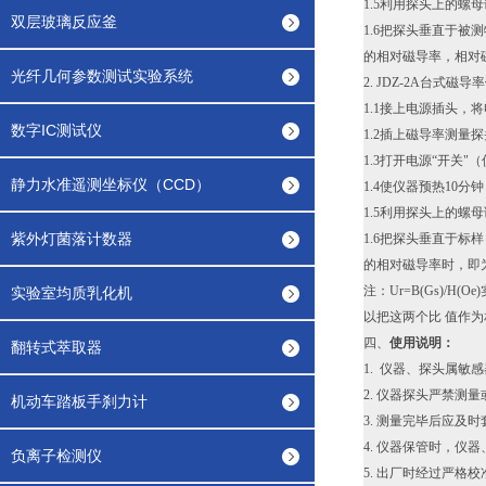
1.5利用探头上的螺
双层玻璃反应釜
1.6把探头垂直于被
的相对磁导率，相对
光纤几何参数测试实验系统
2. JDZ-2A台式磁
1.1接上电源插头，将
数字IC测试仪
1.2插上磁导率测量探
1.3打开电源“开关"
静力水准遥测坐标仪（CCD）
1.4使仪器预热10
1.5利用探头上的螺
紫外灯菌落计数器
1.6把探头垂直于标
的相对磁导率时，即为
注：Ur=B(Gs)
实验室均质乳化机
以把这两个比 值作为
四、
使用说明：
翻转式萃取器
1. 仪器、探头属
2. 仪器探头严禁测
机动车踏板手刹力计
3. 测量完毕后应及
4. 仪器保管时，仪
负离子检测仪
5. 出厂时经过严格