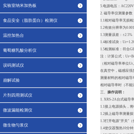
实验室纳米加热板
5.电源电压：AC220V 
2. 磁导率仪测量参数
食品安全（脂肪蛋白）检测仪
1.1相对磁导率无损检测范
1.2有效分辨率为0.001
1.3测量误差：±2.5%
温控加热台
1.4标准试块：Ur=1
1.5检测标准：符合GB
葡萄糖乳酸分析仪
注：计算公式：Ur=B(Gs
（相对磁导率单位Ur
误码测试仪
在真空中，磁感应强
测量材料的相对磁导
崩解试验
相对磁导率时（不能
三、
操作说明：
片剂四用测试仪
1. XRS-2A台式磁
1.1接上电源插头，将
微波漏能检测仪
1.2插上磁导率测量探
1.3打开电源“开关"
微生物匀浆仪
1.4使仪器预热10分