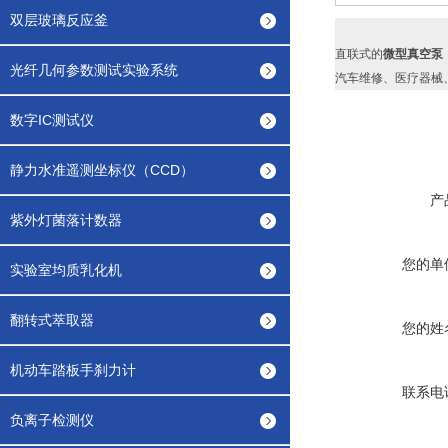
双层玻璃反应釜
直联式的
微型真空泵
光纤几何参数测试实验系统
汽车维修、医疗器械
数字IC测试仪
静力水准遥测坐标仪（CCD）
产
紫外灯菌落计数器
您的单
实验室均质乳化机
翻转式萃取器
您的姓
机动车踏板手刹力计
联系电
负离子检测仪