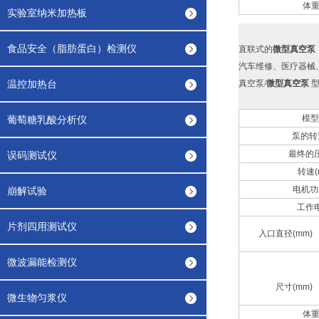
体重(
实验室纳米加热板
食品安全（脂肪蛋白）检测仪
直联式的
微型真空泵
汽车维修、医疗器械
温控加热台
真空泵/
微型真空泵
型号
模型
葡萄糖乳酸分析仪
泵的转速:
最终的压力
误码测试仪
转速(r
电机功率
崩解试验
工作电
片剂四用测试仪
入口直径(mm)
微波漏能检测仪
尺寸(mm)
微生物匀浆仪
体重(