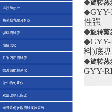
◆
旋转蒸
温控加热台
◆GYY-
性强
葡萄糖乳酸分析仪
◆
旋转蒸
误码测试仪
◆GYY-
崩解试验
料)底盘
片剂四用测试仪
◆
旋转蒸
GYY-RE
微波漏能检测仪
微生物匀浆仪
双层玻璃反应釜
光纤几何参数测试实验系统