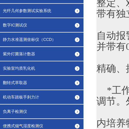
整定、
光纤几何参数测试实验系统
带有独
数字IC测试仪
自动报
静力水准遥测坐标仪（CCD）
并带有0
紫外灯菌落计数器
精确、
实验室均质乳化机
翻转式萃取器
*工作
机动车踏板手刹力计
调节。
负离子检测仪
内培养
便携式烟气湿度检测仪