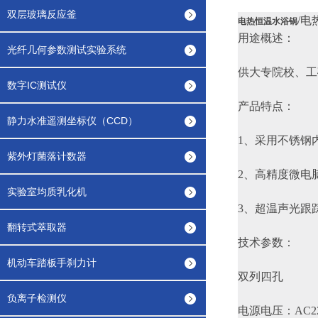
双层玻璃反应釜
/电
电热恒温水浴锅
用途概述：
光纤几何参数测试实验系统
供大专院校、工
数字IC测试仪
产品特点：
静力水准遥测坐标仪（CCD）
1、采用不锈钢
紫外灯菌落计数器
2、高精度微电
实验室均质乳化机
3、超温声光跟
翻转式萃取器
技术参数：
机动车踏板手刹力计
双列四孔
负离子检测仪
电源电压：AC22