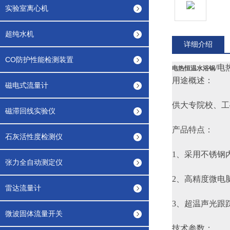
实验室离心机
超纯水机
详细介绍
CO防护性能检测装置
/电
电热恒温水浴锅
用途概述：
磁电式流量计
供大专院校、工
磁滞回线实验仪
产品特点：
石灰活性度检测仪
1、采用不锈钢
张力全自动测定仪
2、高精度微电
雷达流量计
3、超温声光跟
微波固体流量开关
技术参数：