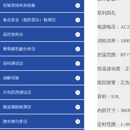
实验室纳米加热板
双列四孔
食品安全（脂肪蛋白）检测仪
电源电压：AC22
温控加热台
消耗功率：100
葡萄糖乳酸分析仪
控温范围：RT+5
误码测试仪
恒温波动度：正负
崩解试验
跟踪报警：正负0
片剂四用测试仪
容积：9.9L
微波漏能检测仪
内胆尺寸：300X3
微生物匀浆仪
定时范围：1--99