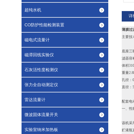
超纯水机
详
CO防护性能检测装置
薄膜过
主要技
磁电式流量计
底座三联
磁滞回线实验仪
滤器容积
体积310
石灰活性度检测仪
重量2.8
孔径：0
张力全自动测定仪
直径：5
雷达流量计
配套电
一、性
微波固体流量开关
该机采
实验室纳米加热板
贮液瓶