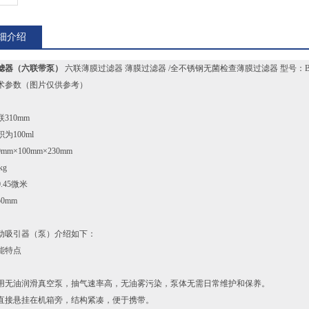
细介绍
滤器（六联带泵）
六联薄膜过滤器 薄膜过滤器 /全不锈钢无菌检查薄膜过滤器 型号：BJW
术参数（图片仅供参考）
310mm
为100ml
mm×100mm×230mm
kg
.45微米
0mm
动吸引器（泵）介绍如下：
能特点
用无油润滑真空泵，抽气速率高，无油雾污染，泵体无需日常维护和保养。
直接悬挂在机箱旁，结构紧凑，便于携带。