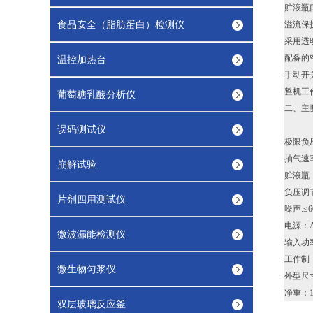
贮液瓶
食品安全（脂肪蛋白）检测仪
溢流保
采用透
配备的
温控加热台
手动开
整机工
葡萄糖乳酸分析仪
二、主
误码测试仪
极限负压
抽气速率
崩解试验
贮液瓶：1
负压调节
片剂四用测试仪
噪声:≤
电源：AC
微波漏能检测仪
输入功率
工作制
微生物匀浆仪
外型尺寸
净重：1
双层玻璃反应釜