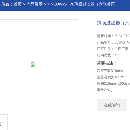
的位置：
首页
>
产品展示
> > > BJW-STV6薄膜过滤器（六联带泵）
薄膜过滤器（六
更新时间：2024-05-
产品型号：
BJW-STV
厂家性质：
生产厂家
访问次数：
753
简要描述：
底座三联310mm
滤器容积为100ml
体积310mm×100mm
重量2.8kg
孔径：0.45微米
直径：50mm
在线咨询