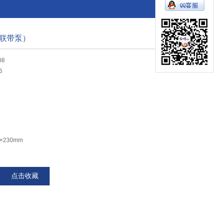
联带泵）
08
6
×230mm
点击收藏