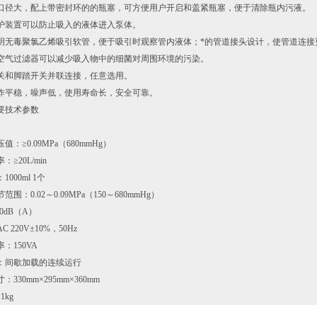
口径大，配上带密封环的的瓶塞，可方便用户开启和盖紧瓶塞，便于清除瓶内污液。
护装置可以防止吸入的液体进入泵体。
明无毒聚氯乙烯吸引软管，便于吸引时观察管内液体；*的管道接头设计，使管道连接
空气过滤器可以减少吸入物中的细菌对周围环境的污染。
关和脚踏开关并联连接，任意选用。
作平稳，噪声低，使用寿命长，安全可靠。
要技术参数
值：≥0.09MPa（680mmHg）
：≥20L/min
000ml 1个
范围：0.02～0.09MPa（150～680mmHg）
60dB（A）
 220V±10%，50Hz
：150VA
：间歇加载的连续运行
：330mm×295mm×360mm
1kg