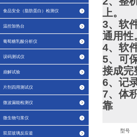
2、整
上。
食品安全（脂肪蛋白）检测仪
3、软
温控加热台
通用性
葡萄糖乳酸分析仪
4、软
5、可
误码测试仪
接成完
崩解试验
6、记
片剂四用测试仪
7、体
靠
微波漏能检测仪
微生物匀浆仪
型号
双层玻璃反应釜