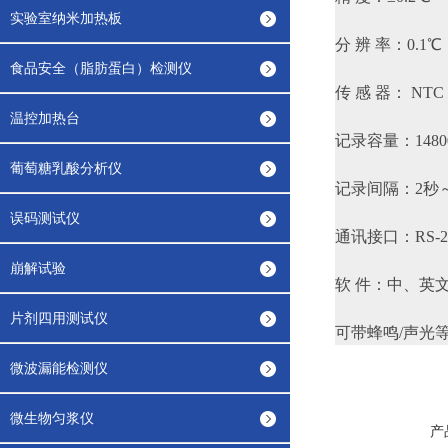
实验室纳米加热板
分 辨 率：0.1℃
食品安全（脂肪蛋白）检测仪
传 感 器： NTC
温控加热台
记录容量：1480
葡萄糖乳酸分析仪
记录间隔：2秒
误码测试仪
通讯接口：RS-2
崩解试验
软 件：中、英
片剂四用测试仪
可带蜂鸣/声光
微波漏能检测仪
微生物匀浆仪
产