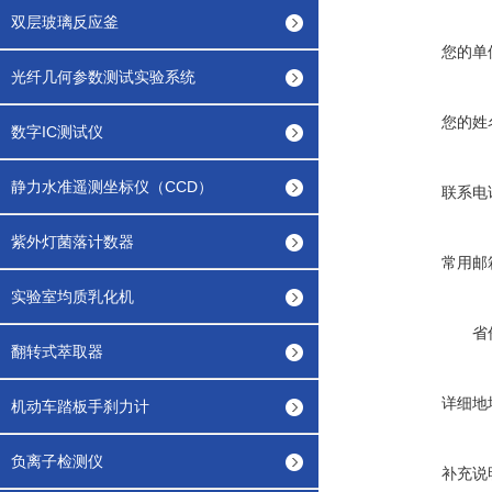
双层玻璃反应釜
您的单
光纤几何参数测试实验系统
您的姓
数字IC测试仪
静力水准遥测坐标仪（CCD）
联系电
紫外灯菌落计数器
常用邮
实验室均质乳化机
省
翻转式萃取器
详细地
机动车踏板手刹力计
负离子检测仪
补充说