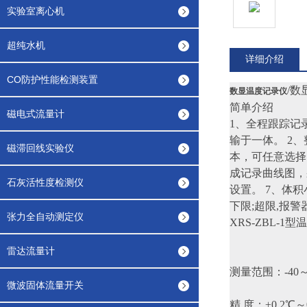
实验室离心机
超纯水机
详细介绍
CO防护性能检测装置
/数
数显温度记录仪
简单介绍
磁电式流量计
1、全程跟踪记
输于一体。 2
磁滞回线实验仪
本，可任意选择
成记录曲线图，
石灰活性度检测仪
设置。 7、体
下限;超限,报
张力全自动测定仪
XRS-ZBL-
雷达流量计
测量范围：
-40
微波固体流量开关
精 度：±0.2℃～