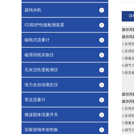
超纯水机
详
CO防护性能检测装置
波尔共
波尔共
磁电式流量计
1.采
2.采
磁滞回线实验仪
3.测
4.调
石灰活性度检测仪
5.噪
张力全自动测定仪
波尔共
雷达流量计
波尔共
1.采
微波固体流量开关
2.采
3.测
实验室纳米加热板
4.调