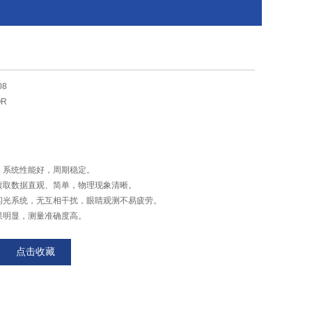
08
OR
，系统性能好，周期稳定。
，读取数据直观、简单，物理现象清晰。
内闪光系统，无互相干扰，眼睛观测不易疲劳。
果明显，测量准确度高。
不可闻，不会在分组实验中引起相互干扰和不适。
点击收藏